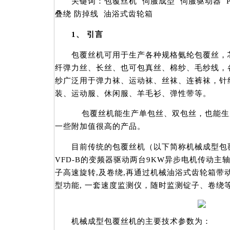
关键词：包覆丝机 伺服成型 伺服驱动器 PL
叠绕 防掉线 油浴式齿轮箱
1、 引言
包覆丝机可用于生产各种规格氨纶包覆丝，芯
纤弹力丝、长丝、也可包真丝、棉纱、毛纱线，
纱广泛用于弹力袜、运动袜、丝袜、连裤袜，针
装、运动服、休闲服、羊毛衫、弹性带等。
包覆丝机能生产单包丝、双包丝，也能生产
一些附加值很高的产品。
目前传统的包覆丝机（以下简称机械成型包覆丝
VFD-B的变频器驱动两台9KW异步电机传动主
子高速旋转,及卷绕,再通过机械油浴式齿轮箱带
型功能, 一套速度监测仪，随时监测锭子、卷
机械成型包覆丝机的主要技术参数为：