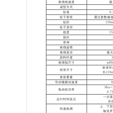
卷绕线速度
最
成型方式
锭速
0
锭子形状
通过参数修改不
锭距
25
锭子直径
捻度
15
捻向
牵伸
卷绕超喂
卷绕直径
最大
原料纤度
1
卷绕辊尺寸
φ8
标准外φ
纸管尺寸
长220
卷装重量
导丝嘴横动速度
3
9kw
电动机功率
0.
一次落
运行时间设点
并
上、下层
转速检测
输送罗