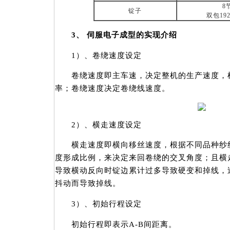
8
锭子
双包19
3、 伺服电子成型的实现介绍
1）、卷绕速度设定
卷绕速度即主车速，决定整机的生产速度，根
率；卷绕速度决定卷绕线速度。
2）、横走速度设定
横走速度即横向移丝速度，根据不同品种纱线
度形成比例，来决定来回卷绕的交叉角度；且横
导致横动反向时锭边累计过多导致硬变和掉线，
抖动而导致掉线。
3）、初始行程设定
初始行程即表示A-B间距离。