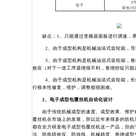
8
锭子
双包19
缺点：1、只能通过变频器面板进行调速，界
2、由于成型机构是机械油浴式齿轮箱，导致
3、由于成型机构是机械油浴式齿轮箱，卷
效应（对下一道工序退绕很不利，卷绕纱锭只能
4、由于成型机构是机械油浴式齿轮箱，长
行根本性修复，维护，调整都很困难。
2、电子成型包覆丝机自动化设计
由于传统机械成型的速度、成型效果、维护难
覆丝机在市场上的发展，所以近年来很多的纺机
都在全力研发电子成型包覆丝机这一产品，但由
法、防电阻效应、防掉线、机械精度、卷绕成型