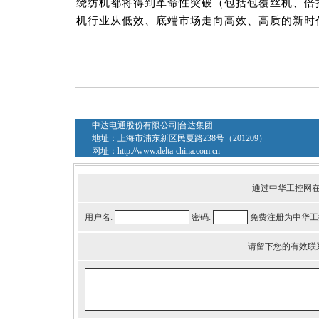
绕纺机都将得到革命性突破（包括包覆丝机、倍
机行业从低效、底端市场走向高效、高质的新时
中达电通股份有限公司|台达集团
地址：上海市浦东新区民夏路238号（201209）
网址：
http://www.delta-china.com.cn
通过中华工控网
用户名:
密码:
免费注册为中华工
请留下您的有效联