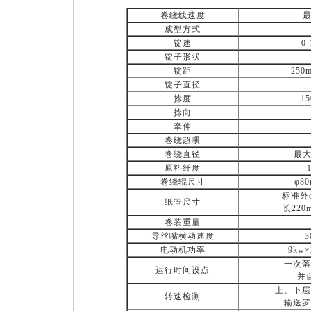
卷绕线速度
最
成型方式
锭速
0
锭子形状
锭距
25
锭子直径
捻度
15
捻向
牵伸
卷绕超喂
卷绕直径
最大
原料纤度
1
卷绕辊尺寸
φ8
标准外φ
纸管尺寸
长220
卷装重量
导丝嘴横动速度
3
电动机功率
9kw
一次落
运行时间设点
并
上、下层
转速检测
输送罗