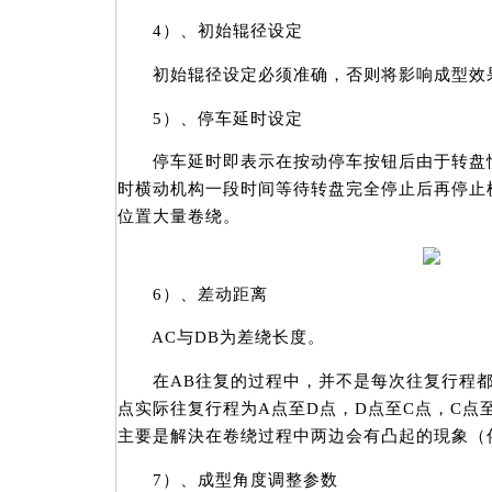
4）、初始辊径设定
初始辊径设定必须准确，否则将影响成型效
5）、停车延时设定
停车延时即表示在按动停车按钮后由于转盘惯
时横动机构一段时间等待转盘完全停止后再停止
位置大量卷绕。
6）、差动距离
AC与DB为差绕长度。
在AB往复的过程中，并不是每次往复行程都是
点实际往复行程为A点至D点，D点至C点，C点
主要是解決在卷绕过程中两边会有凸起的現象（
7）、成型角度调整参数