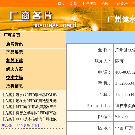
首页
新闻
工控搜索
论坛
厂商论坛
广州健
厂商首页
·
新闻资讯
全 称：
广州健永
·
产品展示
·
相关下载
联系人：
陈有
·
解决方案
电 话：
400-00695
·
技术文摘
手 机：
173285534
·
招聘信息
传 真：
173285534
【方案】
流水线RFID读卡器JY-L88..
【方案】
还在为RFID项目选型头疼..
Ｅｍａｉｌ：
请在本页
【方案】
RFID电子耳标识读器应用..
【方案】
科智立半导体RFID读写器..
邮 编：
510700
【方案】
RFID技术推动汽车焊接数..
共
28
条，
[>>>更多请看]
区 域：
中国 广东