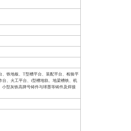
台、铁地板、T型槽平台、装配平台、检验平
作台、火工平台、t型槽地轨、地梁槽铁、机
中、小型灰铁高牌号铸件与球墨等铸件及焊接