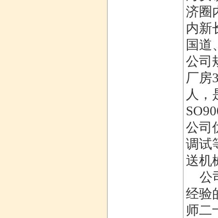
济圈
内新
国道
公司
厂房
人，
SO9
公司
调试
送机
公司
经验
师二