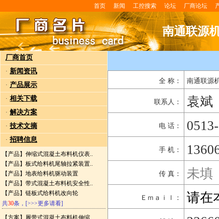
首页
新闻
工控搜索
论坛
厂商论坛
南通联源
厂商首页
·
新闻资讯
全 称：
南通联源
·
产品展示
袁斌
·
相关下载
联系人：
·
解决方案
0513
·
技术文摘
电 话：
·
招聘信息
1360
手 机：
【产品】
伸缩式混凝土布料机仪表..
【产品】
板式给料机尾轴拉紧装置..
未填
【产品】
地表给料机驱动装置
传 真：
【产品】
带式混凝土布料机安全性..
【产品】
链板式给料机改向轮
请在
Ｅｍａｉｌ：
共
30
条，
[>>>更多请看]
【方案】
履带式混凝土布料机伸缩..