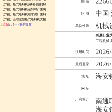
2266
邮 编：
【方案】
板式给料机漏料问题的解..
【方案】
板式喂料机运转时产生爬..
中国 
区 域：
【方案】
板式给料机在水泥厂生料..
【方案】
合理选型板式给料机大幅..
机械
共
12
条，
[>>>更多请看]
单位性质：
所属行业为
工程机械 
2026/
注册时间：
2026/
最后登录：
海安
地 址：
网 址：
南通
厂商简介：
海安