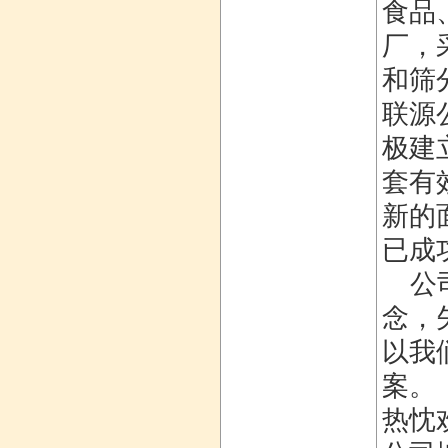
食品
厂，
和筛
联源
极建
套有
新的
已成
公司
念，
以我
案。
热忱