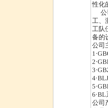
性化
公司
工、
工队
备的
公司
1·
2·
3·
4·B
5·
6·
公司