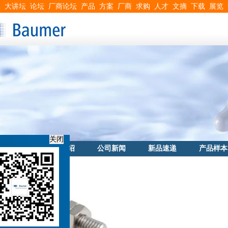
搜
大讲坛
论坛
厂商论坛
产品
方案
厂商
求购
人才
文摘
下载
展览
首页
公司介绍
公司新闻
新品速递
产品样本
关闭