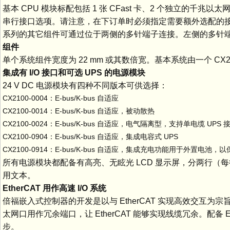
基本 CPU 模块标配包括 1 张 CFast 卡、2 个独立的千兆以太网
串行接口选项。请注意，在下订单时必须指定需要额外选配的接
系列的其它组件可通过位于两侧的多针端子连接。左侧的多针
组件
单个系统组件宽度为 22 mm 或其数倍宽。基本系统由一个 CX20x
集成有
I/O
接口和可选
UPS
的电源模块
24 V DC 电源模块有四种不同版本可供选择：
CX2100-0004：E-bus/K-bus 自适应
CX2100-0014：E-bus/K-bus 自适应，被动散热
CX2100-0024：E-bus/K-bus 自适应，电气隔离型，支持单电缆 UPS 
CX2100-0904：E-bus/K-bus 自适应，集成电容式 UPS
CX2100-0914：E-bus/K-bus 自适应，集成充电功能用于外置电池，以
所有电源模块都配备有高亮、无眩光 LCD 显示屏，分两行（
用文本。
EtherCAT
用作高速
I/O
系统
倍福嵌入式控制器的开发是以与 EtherCAT 实现高效交互为宗
太网口用作冗余端口，让 EtherCAT 能够实现线缆冗余。配备 Et
步。