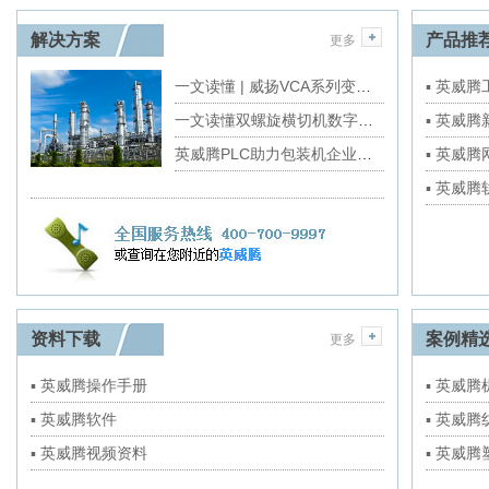
解决方案
产品推
更多
一文读懂 | 威扬VCA系列变频小型机房精密空调解决方案
▪ 英威
一文读懂双螺旋横切机数字化转型重点
▪ 英威
英威腾PLC助力包装机企业拥有国产“大脑”
▪ 英威
▪ 英威
资料下载
案例精
更多
▪ 英威腾操作手册
▪ 英威
▪ 英威腾软件
▪ 英威
▪ 英威腾视频资料
▪ 英威