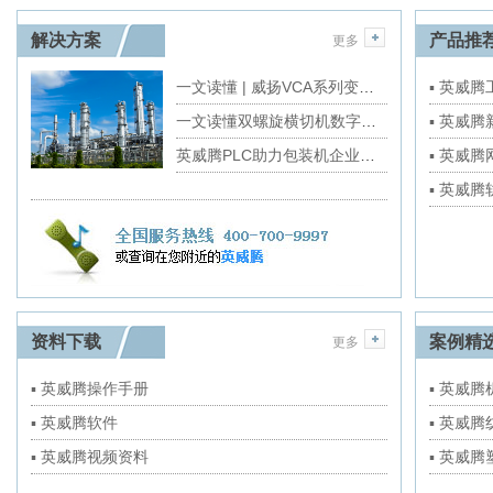
解决方案
产品推
更多
一文读懂 | 威扬VCA系列变频小型机房精密空调解决方案
▪ 英威
一文读懂双螺旋横切机数字化转型重点
▪ 英威
英威腾PLC助力包装机企业拥有国产“大脑”
▪ 英威
▪ 英威
资料下载
案例精
更多
▪ 英威腾操作手册
▪ 英威
▪ 英威腾软件
▪ 英威
▪ 英威腾视频资料
▪ 英威