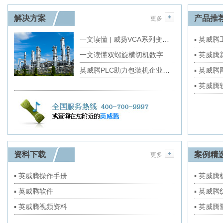
解决方案
产品推
更多
一文读懂 | 威扬VCA系列变频小型机房精密空调解决方案
▪ 英威
一文读懂双螺旋横切机数字化转型重点
▪ 英威
英威腾PLC助力包装机企业拥有国产“大脑”
▪ 英威
▪ 英威
资料下载
案例精
更多
▪ 英威腾操作手册
▪ 英威
▪ 英威腾软件
▪ 英威
▪ 英威腾视频资料
▪ 英威