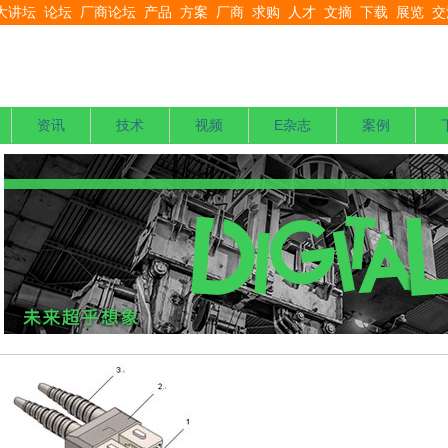
大讲坛
论坛
厂商论坛
产品
方案
厂商
求购
人才
文摘
下载
展览
交
资讯
技术
视频
E杂志
案例