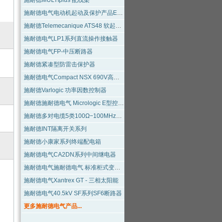
施耐德MULTIplus 配线架
施耐德电气电动机起动及保护产品EasyPact TV
施耐德Telemecanique ATS48 软起动器
施耐德电气LP1系列直流操作接触器
施耐德电气FP-中压断路器
施耐德紧凑型防雷击保护器
施耐德电气Compact NSX 690V高分断塑壳断路器
施耐德Varlogic 功率因数控制器
施耐德施耐德电气 Micrologic E型控制单元
施耐德多对电缆5类100Ω−100MHz屏蔽双绞线
施耐德INT隔离开关系列
施耐德小康家系列终端配电箱
施耐德电气CA2DN系列中间继电器
施耐德电气施耐德电气 标准柜式变频器ATV61/71 PLUS系列
施耐德电气Xantrex GT - 三相太阳能
施耐德电气40.5kV SF系列SF6断路器
更多施耐德电气产品...