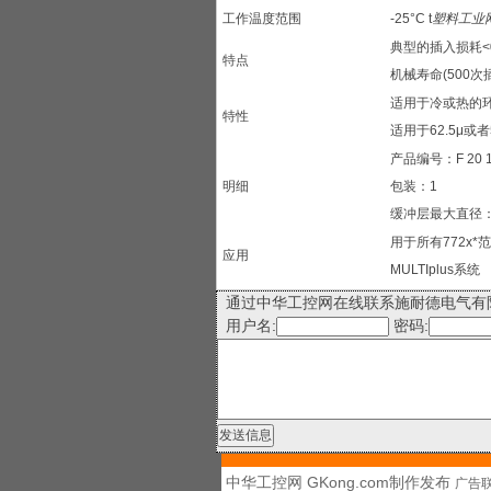
工作温度范围
-25°C t
塑料工业
典型的插入损耗<0
特点
机械寿命(500次插拔
适用于冷或热的
特性
适用于62.5μ或者
产品编号：F 20 1
明细
包装：1
缓冲层最大直径：9
用于所有772x*范
应用
MULTIplus系统
通过中华工控网在线联系施耐德电气有
用户名:
密码:
中华工控网 GKong.com制作发布
广告