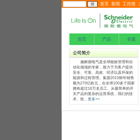
首页
新闻
工控搜
首页
产品
专题
公司简介
施耐德电气是全球能效管理和自
动化领域的专家，致力于为客户提供
安全、可靠、高效、经济以及环保的
能源和过程管理。集团2015财年销售
额为270亿欧元，在全球100多个国家
拥有超过16万名员工。从最简单的开
关产品到复杂的运营系统，我们的技
术、软...
更多>>