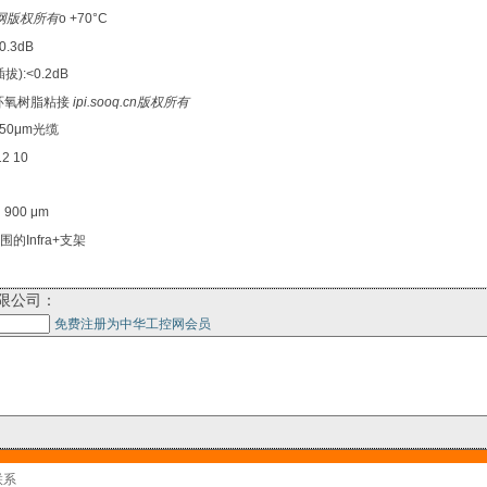
网版权所有
o +70°C
.3dB
):<0.2dB
环氧树脂粘接
ipi.sooq.cn版权所有
50μm光缆
2 10
00 μm
围的Infra+支架
限公司：
免费注册为中华工控网会员
联系