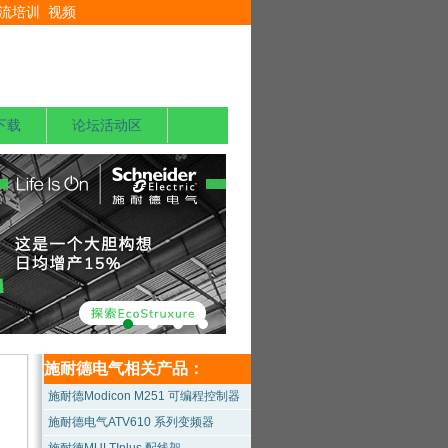
流培训
视频
下载
论坛活动区
施耐德电气相关产品：
施耐德Modicon M251 可编程控制器
施耐德电气ATV610 系列变频器