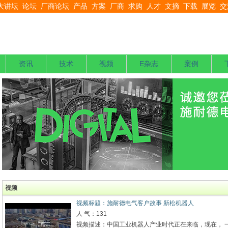
大讲坛
论坛
厂商论坛
产品
方案
厂商
求购
人才
文摘
下载
展览
交
资讯
技术
视频
E杂志
案例
视频
视频标题：施耐德电气客户故事 新松机器人
人 气：131
视频描述：中国工业机器人产业时代正在来临，现在， 