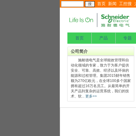
首页
新闻
工控搜
首页
产品
专题
公司简介
施耐德电气是全球能效管理和自
动化领域的专家，致力于为客户提供
安全、可靠、高效、经济以及环保的
能源和过程管理。集团2015财年销售
额为270亿欧元，在全球100多个国家
拥有超过16万名员工。从最简单的开
关产品到复杂的运营系统，我们的技
术、软...
更多>>