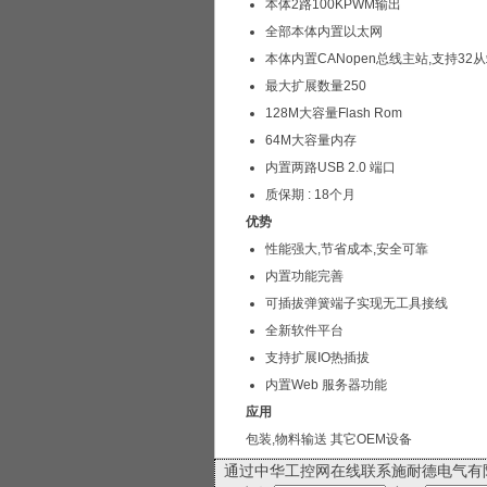
本体2路100KPWM输出
全部本体内置以太网
本体内置CANopen总线主站,支持32
最大扩展数量250
128M大容量Flash Rom
64M大容量内存
内置两路USB 2.0 端口
质保期 : 18个月
优势
性能强大,节省成本,安全可靠
内置功能完善
可插拔弹簧端子实现无工具接线
全新软件平台
支持扩展IO热插拔
内置Web 服务器功能
应用
包装,物料输送 其它OEM设备
通过中华工控网在线联系施耐德电气有