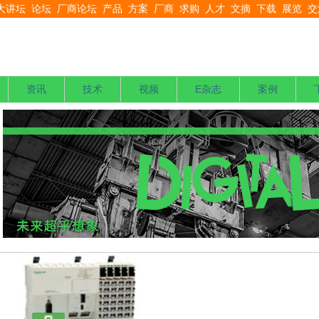
大讲坛
论坛
厂商论坛
产品
方案
厂商
求购
人才
文摘
下载
展览
交
资讯
技术
视频
E杂志
案例