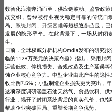
数智化浪潮奔涌而至，供应链波动、监管政策
战交织，曾经被行业视为稳定可靠的传统自
岛、
系统封闭、升级困难
等短板逐步凸显，已
发展的隐形壁垒
。在此背景下，
一场从封闭
生。
日前，全球权威分析机构Omdia发布的研究
临的1128万美元的决策命题》指出，采用封
运营低效、停机损失、合规改造及生产延误等
蚀企业核心竞争力。中型企业由此产生的隐性成
收比例7.5%；小型制造企业损失更为突出，年
这项深度调研涵盖
石油天然气、食品饮料、供
行业，揭开了封闭系统背后的真实代价，也指
帮助企业突破困局、
重塑长期竞争优势
。