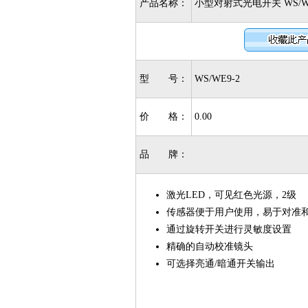
产品名称：
小型对射式光电开关 WS/WE
型 号：
WS/WE9-2
价 格：
0.00
品 牌：
激光LED，可见红色光源，2级
传感器便于用户使用，易于对准
通过旋转开关进行灵敏度设置
精确的自动校准镜头
可选择亮通/暗通开关输出