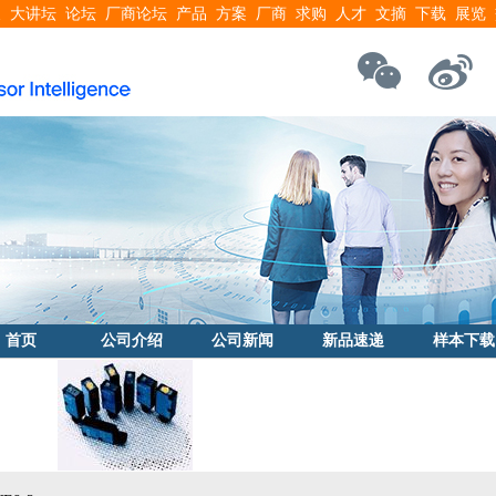
搜
大讲坛
论坛
厂商论坛
产品
方案
厂商
求购
人才
文摘
下载
展览
首页
公司介绍
公司新闻
新品速递
样本下载