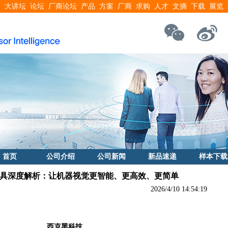
搜
大讲坛
论坛
厂商论坛
产品
方案
厂商
求购
人才
文摘
下载
展览
首页
公司介绍
公司新闻
新品速递
样本下载
 AI工具深度解析：让机器视觉更智能、更高效、更简单
2026/4/10 14:54:19
西克黑科技