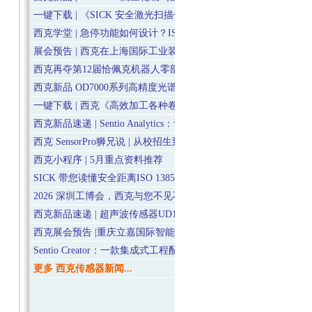
一键下载 | 《SICK 安全激光扫描仪》电子手册
西克学堂 | 急停功能如何设计？ISO 13850给出答案
展会预告 | 西克在上海国际工业装配及传输技术展会（AMTS）
西克再夺第12届恰佩克机器人零部件“年度卓越品牌”大奖
西克新品 OD7000系列高精度光谱共焦测距传感器上市
一键下载 | 西克《高效加工各种卷材的传感器解决方案 》电子手
西克新品速递 | Sentio Analytics：让工业数据“活”起来
西克 SensorPro狮兄说 | 从校招生到独当一面，我们想说......
西克小程序 | 5月重点资料推荐
SICK 带您读懂安全距离ISO 13857 机械安全防护核心指南
2026 深圳工博会，西克与您不见不散！
西克新品速递 | 超声波传感器UD18系列上市
西克展会预告 |重庆立嘉国际智能装备展览会约定您
Sentio Creator：一款集成式工程配置工具，掌控 SICK 设备
更多 西克传感器新闻...