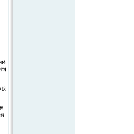
物体
测到
直接
的神
该解