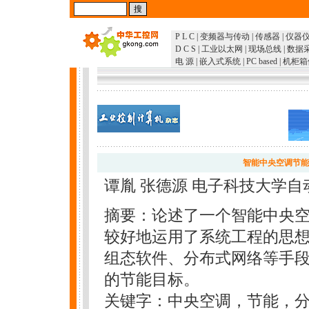
P L C
|
变频器与传动
|
传感器
|
仪器
D C S
|
工业以太网
|
现场总线
|
数据
电 源
|
嵌入式系统
|
PC based
|
机柜箱
智能中央空调节能系
谭胤 张德源 电子科技大学自动
摘要：论述了一个智能中央
较好地运用了系统工程的思
组态软件、分布式网络等手
的节能目标。
关键字：中央空调，节能，分