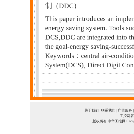
制（DDC）
This paper introduces an implem
energy saving system. Tools suc
DCS,DDC are integrated into th
the goal-energy saving-successf
Keywords：central air-condition
System(DCS), Direct Digit Co
关于我们
|
联系我们
|
广告服务
工控网客服
版权所有 中华工控网 Copyright©2