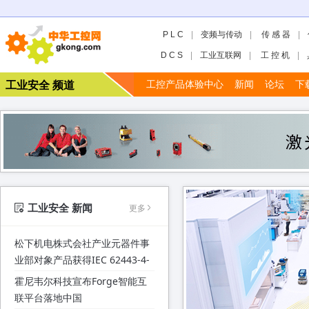
P L C
|
变频与传动
|
传 感 器
|
D C S
|
工业互联网
|
工 控 机
|
工业安全 频道
工控产品体验中心
新闻
论坛
下
工业安全 新闻
更多
松下机电株式会社产业元器件事
业部对象产品获得IEC 62443-4-
1认证
霍尼韦尔科技宣布Forge智能互
联平台落地中国