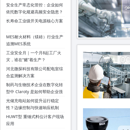
安全生产常态化管控：企业如何
依托数字化规避高频安全隐患？
长寿命工业级开关电源核心方案
MES耐火材料（镁砖）行业生产
追溯MES系统
工业安全月｜一个月8起工厂火
灾，谁在“赌”着生产？
河北微探科技有限公司配电室综
合监测解决方案
制药与生物技术企业在数字化转
型中 Claroty 是如何帮助企业强
化 OT 安全的？
光储充电站如何提升运行稳定
性？边缘控制与快速响应机制
HUWT型 重锤式料位计客户现场
应用