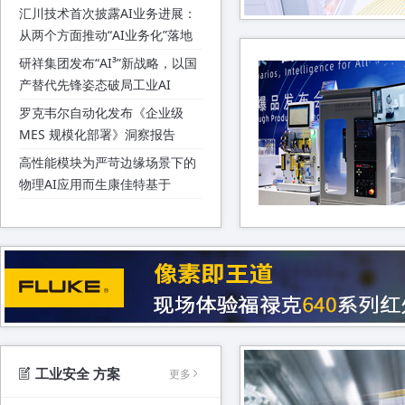
汇川技术首次披露AI业务进展：
从两个方面推动“AI业务化”落地
研祥集团发布“AI³”新战略，以国
产替代先锋姿态破局工业AI
罗克韦尔自动化发布《企业级
MES 规模化部署》洞察报告
高性能模块为严苛边缘场景下的
物理AI应用而生康佳特基于
AMD 锐龙 AI 嵌入式 X100 系列
和利时获评北方华创“精英合作伙
处理器的COM-HPC Client
伴” LXS功能安全PLC 护航半导体
conga-HPC/cRX1模块 树立性能
装备国产化
工信部：推动人形机器人、脑机
新标杆
接口等新一代智能设备普及
丹佛斯传动亮相光储直柔大会 以
智能直流微电网技术助力源网荷
储一体化发展
国策人工智能研究室低空经济人
工业安全 方案
更多
工智能产研基地在京揭牌成立