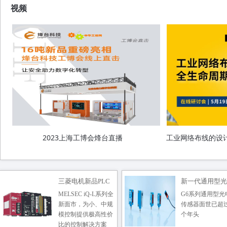
图尔克|分布式安全技术如何实
视频
现可持续生产？
劳易测合作伙伴Pizzato安全门锁
应用案例
江西净化车间洁净室安装无菌灌
装室装修标准方案
多网点多品牌精密空调集中监控
方案
2023上海工博会烽台直播
工业网络布线的设
三菱电机新品PLC
新一代通用型光
MELSEC iQ-L系列全
G6系列通用型光
开关G6S
新面市，为小、中规
传感器面世已超
模控制提供极高性价
个年头
比的控制解决方案