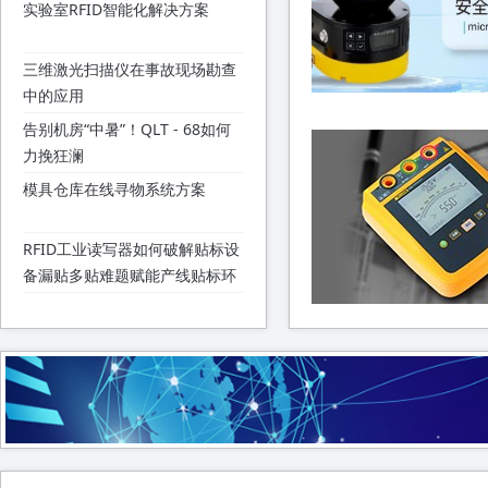
实验室RFID智能化解决方案
三维激光扫描仪在事故现场勘查
中的应用
告别机房“中暑”！QLT - 68如何
力挽狂澜
模具仓库在线寻物系统方案
RFID工业读写器如何破解贴标设
备漏贴多贴难题赋能产线贴标环
节
如何做好弧形导轨防尘工作？
无人值守停车场云坐席求助呼叫
对讲系统
安全101 | 西克三步轻松搞定安
全扫描仪的选型