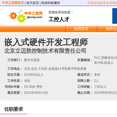
中华工控网首页
|
设为首页
|
添加到收藏夹
中国自动化学会专家
您现在所在的是：
工控人才
招聘首页
招聘信
嵌入式硬件开发工程师
北京立迈胜控制技术有限责任公司
PLC,变频传动,伺
工作部门：
硬件开发部
所属领域：
单片机,机器人
工作地点：
北京,北京,大兴区 金星路12号院奥宇科技英巢
职位月薪：
10,000元以上
最低学历：
本科
工作性质：
全职
招聘人数：
2人
性别&年龄：
24-30岁 男性
工作经验：
三年以上
最后更新：
2022年09月13日
截止日期：
2023年09月01
任职要求