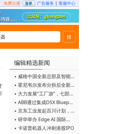
免费注册
广告服务
|
客服中心
搜
编辑精选新闻
▪ 威格中国全新总部及智能工厂启用
▪ 霍尼韦尔发布分拆后全新品牌：霍尼韦尔科技与霍尼韦尔航空航天
寸
方
▪ 大力发展“工厂游”，七部门联合发文！
▪ ABB通过集成DSX Blueprint AI基础设施，扩大与英伟达的合作
▪ 京东工业发起百川计划， 构建工业大模型新生态
▪ 研华举办 Edge AI 国际论坛
▪ 卡诺普机器人冲刺港股IPO