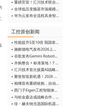
▪ 重磅官宣！汇川技术联合发起 D12 联盟，开创产教融合新范式
的
▪ 全球低压变频器市场规模2030年将超170亿美元
、
▪ 华为云发布全流程具身智能开发平台CloudRobo
工
工控原创新闻
▪ 性能提升5至10倍 我国牵头制定的WiTSnet工业以太网国际标准正式发布
品
▪ 施耐德电气发布2026上半年可持续发展成绩单 "Impact 2030"路线图开局稳健
▪ 谷歌发布Gemini Robotics 2模型 实现人形机器人全身智能控制突破
▪ 并购整合 + 标准落地！7 月工业自动化产业动态速递
▪ 汇川技术首次披露AI战略进展：从两个方面推动“AI业务化”落地
▪ 聚焦智造新机遇！2026 青岛数字化及智能制造技术论坛圆满落幕
▪ 相继宣布重磅收购，自动化巨头新一轮并购潮剑指何方？
▪ 西门子Eigen工程智能体落地中国，工业AI跨越物理世界“确定性”拐点
▪ 与哈金森达成战略合作，乐聚机器人何以持续获得工业巨头青睐？
▪ 珍・赫夫纳当选国际机器人联合会新任主席