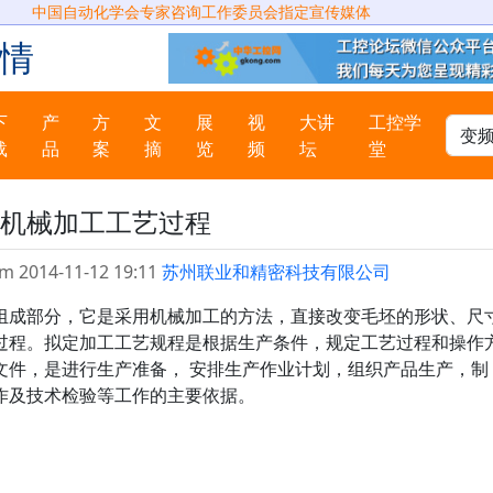
中国自动化学会专家咨询工作委员会指定宣传媒体
情
下
产
方
文
展
视
大讲
工控学
载
品
案
摘
览
频
坛
堂
机械加工工艺过程
m 2014-11-12 19:11
苏州联业和精密科技有限公司
组成部分，它是采用机械加工的方法，直接改变毛坯的形状、尺
过程。拟定加工工艺规程是根据生产条件，规定工艺过程和操作
文件，是进行生产准备， 安排生产作业计划，组织产品生产，制
作及技术检验等工作的主要依据。