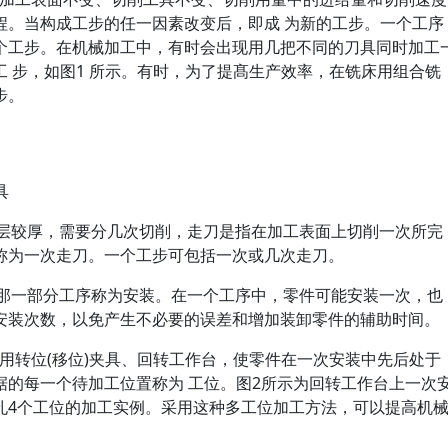
程。当构成工步的任一因素改变后，即成 为新的工步。一个工序
个工步。在机械加工中，有时会出现用几把不同的刀具同时加工
 步，如图1 所示。有时，为了提髙生产效率，在铣床用组合铣
步。
具
属层较厚，需要分几次切削，走刀是指在加工表面上切削一次所完
称为一次走刀。一个工步可包括一次或几次走刀。
的那一部分工序称为安装。在一个工序中，零件可能安装一次，也
安装次数，以免产生不必要的误差和增加装卸零件的辅助时间。
常采用转位(移位)夹具、回转工作台，使零件在一次安装中先后处于
据的每一个待加工位置称为 工位。图2所示为回转工作台上一次
孔4个工位的加工实例。采用这种多工位加工方法，可以提高机