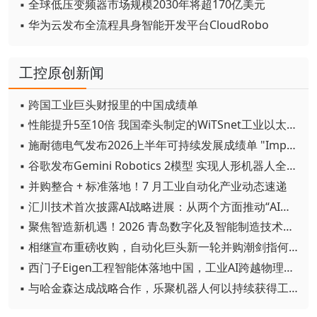
▪ 全球低压变频器市场规模2030年将超170亿美元
▪ 华为云发布全流程具身智能开发平台CloudRobo
工控原创新闻
▪ 跨国工业巨头财报里的中国成绩单
▪ 性能提升5至10倍 我国牵头制定的WiTSnet工业以太网国际标准正式发布
▪ 施耐德电气发布2026上半年可持续发展成绩单 "Impact 2030"路线图开局稳健
▪ 谷歌发布Gemini Robotics 2模型 实现人形机器人全身智能控制突破
▪ 并购整合 + 标准落地！7 月工业自动化产业动态速递
▪ 汇川技术首次披露AI战略进展：从两个方面推动“AI业务化”落地
▪ 聚焦智造新机遇！2026 青岛数字化及智能制造技术论坛圆满落幕
▪ 相继宣布重磅收购，自动化巨头新一轮并购潮剑指何方？
▪ 西门子Eigen工程智能体落地中国，工业AI跨越物理世界“确定性”拐点
▪ 与哈金森达成战略合作，乐聚机器人何以持续获得工业巨头青睐？