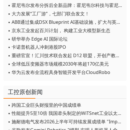
▪ 霍尼韦尔发布分拆后全新品牌：霍尼韦尔科技与霍尼韦尔航空航天
▪ 大力发展“工厂游”，七部门联合发文！
▪ ABB通过集成DSX Blueprint AI基础设施，扩大与英伟达的合作
▪ 京东工业发起百川计划， 构建工业大模型新生态
▪ 研华举办 Edge AI 国际论坛
▪ 卡诺普机器人冲刺港股IPO
▪ 重磅官宣！汇川技术联合发起 D12 联盟，开创产教融合新范式
▪ 全球低压变频器市场规模2030年将超170亿美元
▪ 华为云发布全流程具身智能开发平台CloudRobo
工控原创新闻
▪ 跨国工业巨头财报里的中国成绩单
▪ 性能提升5至10倍 我国牵头制定的WiTSnet工业以太网国际标准正式发布
▪ 施耐德电气发布2026上半年可持续发展成绩单 "Impact 2030"路线图开局稳健
▪ 谷歌发布Gemini Robotics 2模型 实现人形机器人全身智能控制突破