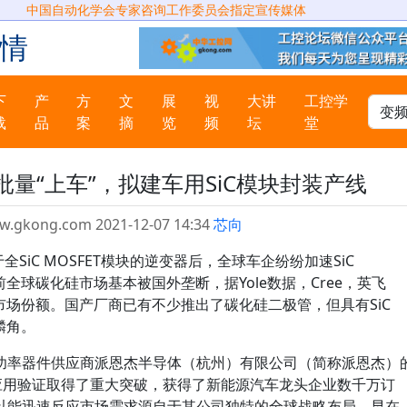
中国自动化学会专家咨询工作委员会指定宣传媒体
情
下
产
方
文
展
视
大讲
工控学
载
品
案
摘
览
频
坛
堂
ET批量“上车”，拟建车用SiC模块封装产线
ww.gkong.com 2021-12-07 14:34
芯向
于全SiC MOSFET模块的逆变器后，全球车企纷纷加速SiC
前全球碳化硅市场基本被国外垄断，据Yole数据，Cree，英飞
市场份额。国产厂商已有不少推出了碳化硅二极管，但具有SiC
麟角。
功率器件供应商派恩杰半导体（杭州）有限公司（简称派恩杰）
OBC应用验证取得了重大突破，获得了新能源汽车龙头企业数千万订
以能迅速反应市场需求源自于其公司独特的全球战略布局，早在