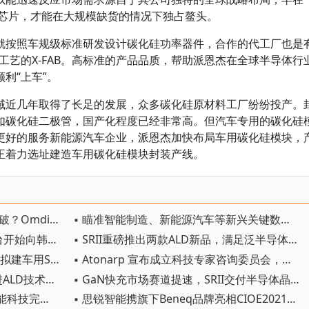
体芯片，才能在大规模缺货的情况下独占鳌头。
就按照车规级标准研发设计碳化硅功率器件，合作的代工厂也是
iC工艺的X-FAB。高标准的产品品质，帮助派恩杰在全球半导体行
利“上车”。
域近几年取得了长足的发展，众多碳化硅原材料工厂纷纷投产。
如碳化硅二极管，国产化程度已经非常高。但汽车专用的碳化硅
更好的服务新能源汽车企业，派恩杰加快布局车用碳化硅模块，
正着力选址建造车用碳化硅模块封装产线。
▪ ICT产业减碳“马尔萨斯陷阱”如何破？Omdia中国首席顾问如是说
▪ 瞄准智能制造、新能源汽车等新兴关键数据存储需求，FeRAM以独特性能发力智能物联时代增量市场
▪ Atonarp Aston Impact 计量平台开始向韩国半导体 FAB 批量出货
▪ SRII重磅推出两款ALD新品，满足泛半导体应用多功能性和灵活性的需求
▪ 派恩杰SiC MOSFET批量“上车”，拟建车用SiC模块封装产线
▪ Atonarp 宣布成立科技专家咨询委员会，以推动分子谱分析的发展进步
▪ SRII重磅亮相CICD 2021，以先进ALD技术赋能第三代半导体产业
▪ GaN快充市场赛道提速，SRII交付半导体晶圆设备助力中国产能扩充
▪ 持续深耕影像核心赛道，瞰瞰智能科技完成近亿元A轮融资
▪ 思锐智能携旗下Beneq品牌亮相CIOE2021，探索从微观到宏观层面的ALD光学应用创新