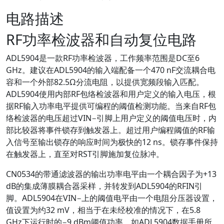
电路描述
RF功率检波器和自动复位电路
ADL5904是一款RF功率检波器，工作频率范围是DC至6
GHz。建议在ADL5904的输入端配备一个470 nF交流耦合电
容和一个外部82.5Ω分流电阻，以提供宽频段输入匹配。
ADL5904使用内部RF包络检波器和用户定义的输入电压，根
据RF输入功率电平提供可编程的阈值检测功能。当来自RF包
络检波器的电压超过VIN−引脚上用户定义的阈值电压时，内
部比较器将事件锁存到触发器上。超过用户编程阈值的RF输
入信号至输出锁存的响应时间为极快的12 ns。锁存事件保持
在触发器上，直至对RST引脚施加复位脉冲。
CN0534的带通滤波器的输出功率电平由一个耦合因子为+13
dB的集成薄膜耦合器采样，并转发到ADL5904的RFIN引
脚。ADL5904在VIN−上的阈值电平由一个电阻分压器设置，
值设置为约32 mV，相当于在未经校准的情况下，在5.8
GHz下运行时的−9 dBm阈值功率，如ADL5904数据手册所