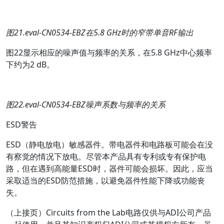
图
21.eval-CN0534-EBZ
在
5.8 GHz
时的窄带单音
RF
输出
图22显示相应的噪声值与频率的关系，在5.8 GHz中心频率
下约为2 dB。
图
22.eval-CN0534-EBZ
噪声系数与频率的关系
ESD
警告
ESD（静电放电）敏感器件。带电器件和电路板可能会在没
有察觉的情况下放电。尽管本产品具有专利或专有保护电
路，但在遇到高能量ESD时，器件可能会损坏。因此，应当
采取适当的ESD防范措施，以避免器件性能下降或功能丧
失。
（上接页）Circuits from the Lab电路仅供与ADI公司产品