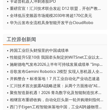
▪ 卡诺普机器人冲刺港股IPO
▪ 重磅官宣！汇川技术联合发起 D12 联盟，开创产教融合新范式
▪ 全球低压变频器市场规模2030年将超170亿美元
▪ 华为云发布全流程具身智能开发平台CloudRobo
工控原创新闻
▪ 跨国工业巨头财报里的中国成绩单
▪ 性能提升5至10倍 我国牵头制定的WiTSnet工业以太网国际标准正式发布
▪ 施耐德电气发布2026上半年可持续发展成绩单 "Impact 2030"路线图开局稳健
▪ 谷歌发布Gemini Robotics 2模型 实现人形机器人全身智能控制突破
▪ 并购整合 + 标准落地！7 月工业自动化产业动态速递
▪ 汇川技术首次披露AI战略进展：从两个方面推动“AI业务化”落地
▪ 聚焦智造新机遇！2026 青岛数字化及智能制造技术论坛圆满落幕
▪ 相继宣布重磅收购，自动化巨头新一轮并购潮剑指何方？
▪ 西门子Eigen工程智能体落地中国，工业AI跨越物理世界“确定性”拐点