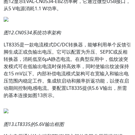
图12显示EVAL-CN0534-EBZ功率树，它通过微型USB接口，
从5 V电源消耗1.1 W功率。
图
12.CN0534
系统功率架构
LT8335是一款电流模式DC/DC转换器，能够利用单个反馈引
脚生成正或负输出电压。它可以配置为升压、SEPIC或反相
转换器，消耗低至6µA静态电流。在典型应用中，低纹波突
发模式可在低输出电流时保持高效率，同时使输出纹波保持
在15 mV以下。内部补偿电流模式架构可在宽输入和输出电
压范围内稳定工作。集成软启动和频率折返功能，以便在启
动期间控制电感电流。要配置LT8335提供5.6 V输出，所需
的基本连接如图13所示。
图
13.LT8335
的
5.6V
输出框图