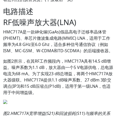
电路描述
RF低噪声放大器(LNA)
HMC717A是一款砷化镓(GaAs)假晶高电子迁移率晶体管
(PHEMT)、单芯片微波集成电路(MMIC) LNA，适用于工作
频率为4.8 GHz至6.0 Ghz，适合多种信号通信协议（例如
ISM、MC-GSM、W-CDMA和TD-SCDMA）的后端接收器。
如图2所示，在其RF工作频段内，HMC717A具有14.5 dB增
益。噪声系数为1.1 dB，放大器由一个5 V电源供电，总电源
电流为68 mA。为了实现23 dB总增益，将两个HMC717A放
大器级联。HMC717A提供1.1 dB噪声系数、27 dBm 3阶交
调点(IP3)和15 dB压缩点(P1dB)，适用于第一级LNA，也适
用于中间增益级。
图
2.HMC717A
宽带增益
(S21)
和回波损耗
(S11)
与频率的关系