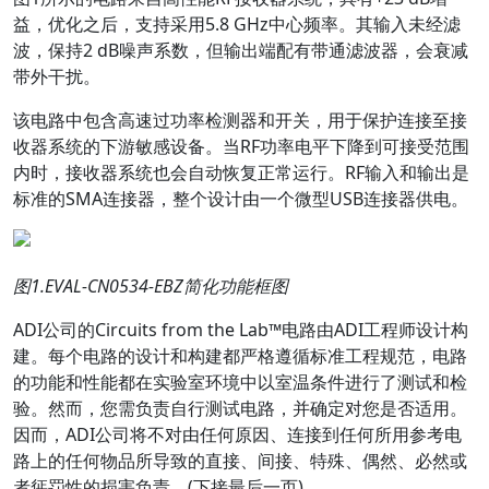
益，优化之后，支持采用5.8 GHz中心频率。其输入未经滤
波，保持2 dB噪声系数，但输出端配有带通滤波器，会衰减
带外干扰。
该电路中包含高速过功率检测器和开关，用于保护连接至接
收器系统的下游敏感设备。当RF功率电平下降到可接受范围
内时，接收器系统也会自动恢复正常运行。RF输入和输出是
标准的SMA连接器，整个设计由一个微型USB连接器供电。
图
1.EVAL-CN0534-EBZ
简化功能框图
ADI
公司的
Circuits from the Lab™
电路由
ADI
工程师设计构
建。每个电路的设计和构建都严格遵循标准工程规范
，
电路
的功能和性能都在实验室环境中以室温条件进行了测试和检
验。然而，您需负责自行测试电路，并确定对您是否适用。
因而，
ADI
公司将不对由任何原因、连接到任何所用参考电
路上的任何物品所导致的直接、间接、特殊、偶然、必然或
者惩罚性的损害负责。
(
下接最后一页
)