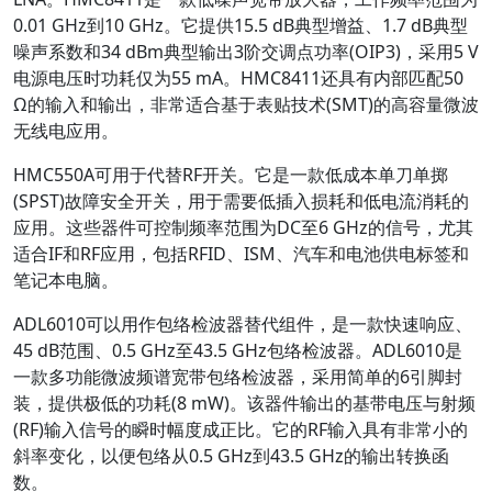
0.01 GHz到10 GHz。它提供15.5 dB典型增益、1.7 dB典型
噪声系数和34 dBm典型输出3阶交调点功率(OIP3)，采用5 V
电源电压时功耗仅为55 mA。HMC8411还具有内部匹配50
Ω的输入和输出，非常适合基于表贴技术(SMT)的高容量微波
无线电应用。
HMC550A可用于代替RF开关。它是一款低成本单刀单掷
(SPST)故障安全开关，用于需要低插入损耗和低电流消耗的
应用。这些器件可控制频率范围为DC至6 GHz的信号，尤其
适合IF和RF应用，包括RFID、ISM、汽车和电池供电标签和
笔记本电脑。
ADL6010可以用作包络检波器替代组件，是一款快速响应、
45 dB范围、0.5 GHz至43.5 GHz包络检波器。ADL6010是
一款多功能微波频谱宽带包络检波器，采用简单的6引脚封
装，提供极低的功耗(8 mW)。该器件输出的基带电压与射频
(RF)输入信号的瞬时幅度成正比。它的RF输入具有非常小的
斜率变化，以便包络从0.5 GHz到43.5 GHz的输出转换函
数。