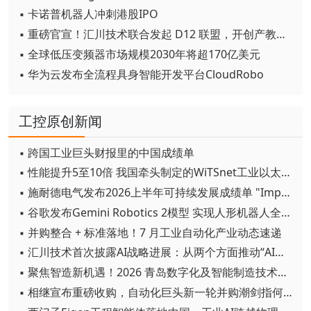
▪ 卡诺普机器人冲刺港股IPO
▪ 重磅官宣！汇川技术联合发起 D12 联盟，开创产教融合新范式
▪ 全球低压变频器市场规模2030年将超170亿美元
▪ 华为云发布全流程具身智能开发平台CloudRobo
工控原创新闻
▪ 跨国工业巨头财报里的中国成绩单
▪ 性能提升5至10倍 我国牵头制定的WiTSnet工业以太网国际标准正式发布
▪ 施耐德电气发布2026上半年可持续发展成绩单 "Impact 2030"路线图开局稳健
▪ 谷歌发布Gemini Robotics 2模型 实现人形机器人全身智能控制突破
▪ 并购整合 + 标准落地！7 月工业自动化产业动态速递
▪ 汇川技术首次披露AI战略进展：从两个方面推动“AI业务化”落地
▪ 聚焦智造新机遇！2026 青岛数字化及智能制造技术论坛圆满落幕
▪ 相继宣布重磅收购，自动化巨头新一轮并购潮剑指何方？