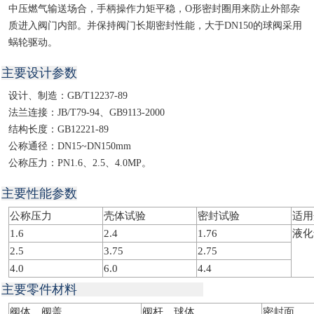
中压燃气输送场合，手柄操作力矩平稳，O形密封圈用来防止外部杂
质进入阀门内部。并保持阀门长期密封性能，大于DN150的球阀采用
蜗轮驱动。
主要设计参数
设计、制造：GB/T12237-89
法兰连接：JB/T79-94、GB9113-2000
结构长度：GB12221-89
公称通径：DN15~DN150mm
公称压力：PN1.6、2.5、4.0MP。
主要性能参数
公称压力
壳体试验
密封试验
适用
1.6
2.4
1.76
液化
2.5
3.75
2.75
4.0
6.0
4.4
主要零件材料
阀体、阀盖
阀杆、球体
密封面