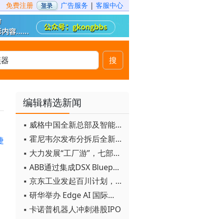
免费注册
广告服务
|
客服中心
搜
编辑精选新闻
▪ 威格中国全新总部及智能工厂启用
▪ 霍尼韦尔发布分拆后全新品牌：霍尼韦尔科技与霍尼韦尔航空航天
捷
▪ 大力发展“工厂游”，七部门联合发文！
▪ ABB通过集成DSX Blueprint AI基础设施，扩大与英伟达的合作
▪ 京东工业发起百川计划， 构建工业大模型新生态
▪ 研华举办 Edge AI 国际论坛
▪ 卡诺普机器人冲刺港股IPO