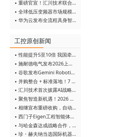
▪ 重磅官宣！汇川技术联合发起 D12 联盟，开创产教融合新范式
▪ 全球低压变频器市场规模2030年将超170亿美元
▪ 华为云发布全流程具身智能开发平台CloudRobo
工控原创新闻
▪ 性能提升5至10倍 我国牵头制定的WiTSnet工业以太网国际标准正式发布
▪ 施耐德电气发布2026上半年可持续发展成绩单 "Impact 2030"路线图开局稳健
▪ 谷歌发布Gemini Robotics 2模型 实现人形机器人全身智能控制突破
▪ 并购整合 + 标准落地！7 月工业自动化产业动态速递
▪ 汇川技术首次披露AI战略进展：从两个方面推动“AI业务化”落地
▪ 聚焦智造新机遇！2026 青岛数字化及智能制造技术论坛圆满落幕
▪ 相继宣布重磅收购，自动化巨头新一轮并购潮剑指何方？
▪ 西门子Eigen工程智能体落地中国，工业AI跨越物理世界“确定性”拐点
▪ 与哈金森达成战略合作，乐聚机器人何以持续获得工业巨头青睐？
▪ 珍・赫夫纳当选国际机器人联合会新任主席