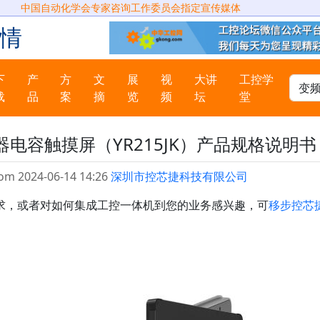
中国自动化学会专家咨询工作委员会指定宣传媒体
情
下
产
方
文
展
视
大讲
工控学
载
品
案
摘
览
频
坛
堂
器电容触摸屏（YR215JK）产品规格说明书
om 2024-06-14 14:26
深圳市控芯捷科技有限公司
求，或者对如何集成工控一体机到您的业务感兴趣，可
移步控芯