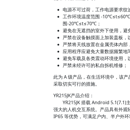
电源不可过荷，工作电源要求纹波
工作环境温度范围 -10℃≤t≤6
围-20℃≤t≤70℃；
避免在无遮挡的室外下使用，避
严禁在设备触摸面上加装盖板，
严禁将天线放置在金属壳体内部
应用程序应避免大量数据频繁地写
避免车载及各类震动环境使用，
严禁未经许可的私自拆机维修；
此为 A 级产品，在生活环境中，该
采取切实可行的措施。
YR215JK产品介绍：
YR215JK 搭载 Android 5.1
强大的人机交互系统。产品具有外观
IP65 等优势，可满足户内、半户外