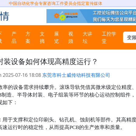
中国自动化学会专家咨询工作委员会指定宣传媒体
情
下
产
方
文
展
视
大讲
工控学
载
品
案
摘
览
频
坛
堂
封装设备如何体现高精度运行？
 2025-07-16 18:08
东莞市科士威传动科技有限公司
效率的设备需求持续攀升。滚珠导轨凭借其微米级定位精度
CB制造、半导体封装、电子组装等环节的核心运动控制组件，
现如下
：
：
用于支撑和定位印刷头、钻孔机、蚀刻机等部件。其高精
高速运行时的稳定性，从而提高
PCB的生产效率和质量。