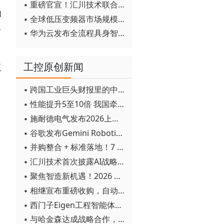
▪ 重磅官宣！汇川技术联合发起 D12 联盟，开创产教融合新范式
和
▪ 全球低压变频器市场规模2030年将超170亿美元
工
▪ 华为云发布全流程具身智能开发平台CloudRobo
工控原创新闻
亚
。
▪ 跨国工业巨头财报里的中国成绩单
▪ 性能提升5至10倍 我国牵头制定的WiTSnet工业以太网国际标准正式发布
▪ 施耐德电气发布2026上半年可持续发展成绩单 "Impact 2030"路线图开局稳健
▪ 谷歌发布Gemini Robotics 2模型 实现人形机器人全身智能控制突破
▪ 并购整合 + 标准落地！7 月工业自动化产业动态速递
▪ 汇川技术首次披露AI战略进展：从两个方面推动“AI业务化”落地
▪ 聚焦智造新机遇！2026 青岛数字化及智能制造技术论坛圆满落幕
▪ 相继宣布重磅收购，自动化巨头新一轮并购潮剑指何方？
▪ 西门子Eigen工程智能体落地中国，工业AI跨越物理世界“确定性”拐点
▪ 与哈金森达成战略合作，乐聚机器人何以持续获得工业巨头青睐？