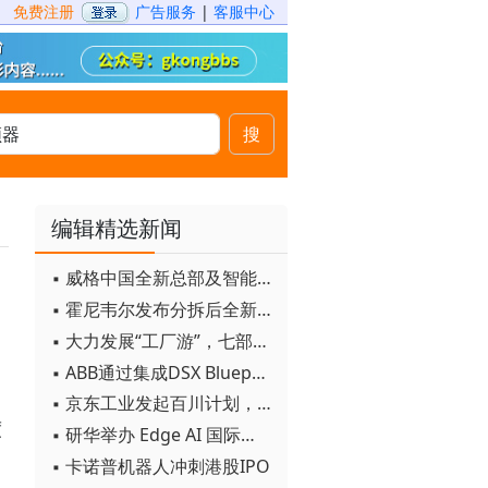
免费注册
广告服务
|
客服中心
搜
编辑精选新闻
▪ 威格中国全新总部及智能工厂启用
▪ 霍尼韦尔发布分拆后全新品牌：霍尼韦尔科技与霍尼韦尔航空航天
、
▪ 大力发展“工厂游”，七部门联合发文！
▪ ABB通过集成DSX Blueprint AI基础设施，扩大与英伟达的合作
▪ 京东工业发起百川计划， 构建工业大模型新生态
度
▪ 研华举办 Edge AI 国际论坛
▪ 卡诺普机器人冲刺港股IPO