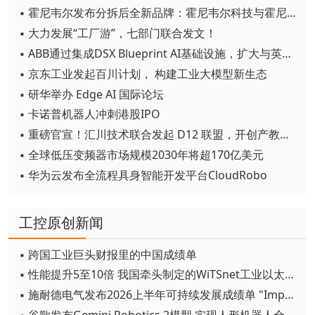
▪ 霍尼韦尔发布分拆后全新品牌：霍尼韦尔科技与霍尼韦尔航空航天
▪ 大力发展“工厂游”，七部门联合发文！
▪ ABB通过集成DSX Blueprint AI基础设施，扩大与英伟达的合作
▪ 京东工业发起百川计划， 构建工业大模型新生态
▪ 研华举办 Edge AI 国际论坛
▪ 卡诺普机器人冲刺港股IPO
▪ 重磅官宣！汇川技术联合发起 D12 联盟，开创产教融合新范式
▪ 全球低压变频器市场规模2030年将超170亿美元
▪ 华为云发布全流程具身智能开发平台CloudRobo
工控原创新闻
▪ 跨国工业巨头财报里的中国成绩单
▪ 性能提升5至10倍 我国牵头制定的WiTSnet工业以太网国际标准正式发布
▪ 施耐德电气发布2026上半年可持续发展成绩单 "Impact 2030"路线图开局稳健
▪ 谷歌发布Gemini Robotics 2模型 实现人形机器人全身智能控制突破