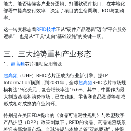
能力。能否读懂客户业务逻辑、打通软硬件接口、在本地化
部署中提高交付效率，决定了项目的生命周期、ROI与复购
率。
这一转变标志着
RFID技术
正从“硬件产品逻辑”迈向“平台服务
逻辑”，也是从“工具”走向“基础设施”的关键一跃。
三、三大趋势重构产业形态
1、
超高频
芯片推动应用普及
超高频
（UHF）RFID芯片正成为行业新引擎。据LP
Information预测，到2031年，全球
超高频
RFID芯片市场规
模将达19亿美元，复合增长率达16.6%。其中，中国作为最
大制造基地和消费市场，已在鞋服、零售和食品溯源等领域
形成相对成熟的商业闭环。
特别是在美国FDA提出的《食品可追溯性规则》与欧盟数字
产品护照（DPP）政策刺激下，RFID的食品、药品追溯场景
将迎来新增量市场。全球法规与本地监管“双轮驱动”，使得