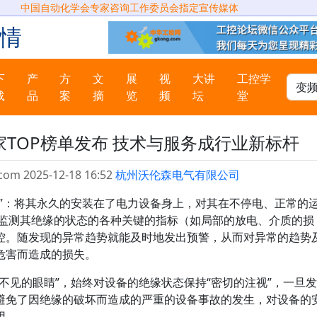
中国自动化学会专家咨询工作委员会指定宣传媒体
情
下
产
方
文
展
视
大讲
工控学
载
品
案
摘
览
频
坛
堂
TOP榜单发布 技术与服务成行业新标杆
com 2025-12-18 16:52
杭州沃伦森电气有限公司
环”：将其永久的安装在了电力设备身上，对其在不停电、正常的
的监测其绝缘的状态的各种关键的指标（如局部的放电、介质的损
控。随发现的异常趋势就能及时地发出预警，从而对异常的趋势
危害而造成的损失。
不见的眼睛”，始终对设备的绝缘状态保持“密切的注视”，一旦发
避免了因绝缘的破坏而造成的严重的设备事故的发生，对设备的
用。