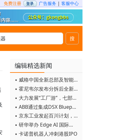
免费注册
广告服务
|
客服中心
搜
编辑精选新闻
▪ 威格中国全新总部及智能工厂启用
▪ 霍尼韦尔发布分拆后全新品牌：霍尼韦尔科技与霍尼韦尔航空航天
运
▪ 大力发展“工厂游”，七部门联合发文！
及
▪ ABB通过集成DSX Blueprint AI基础设施，扩大与英伟达的合作
▪ 京东工业发起百川计划， 构建工业大模型新生态
▪ 研华举办 Edge AI 国际论坛
安
▪ 卡诺普机器人冲刺港股IPO