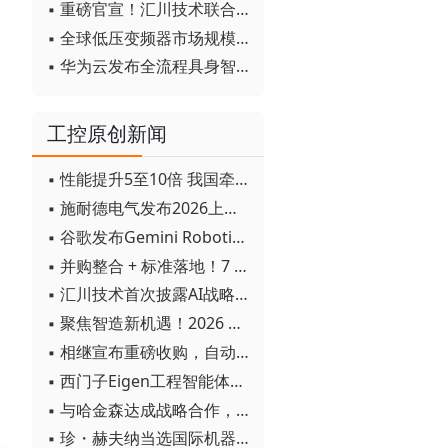
▪ 重磅官宣！汇川技术联合发起 D12 联盟，开创产教融合新范式
▪ 全球低压变频器市场规模2030年将超170亿美元
▪ 华为云发布全流程具身智能开发平台CloudRobo
工控原创新闻
▪ 性能提升5至10倍 我国牵头制定的WiTSnet工业以太网国际标准正式发布
▪ 施耐德电气发布2026上半年可持续发展成绩单 "Impact 2030"路线图开局稳健
▪ 谷歌发布Gemini Robotics 2模型 实现人形机器人全身智能控制突破
▪ 并购整合 + 标准落地！7 月工业自动化产业动态速递
▪ 汇川技术首次披露AI战略进展：从两个方面推动“AI业务化”落地
▪ 聚焦智造新机遇！2026 青岛数字化及智能制造技术论坛圆满落幕
▪ 相继宣布重磅收购，自动化巨头新一轮并购潮剑指何方？
▪ 西门子Eigen工程智能体落地中国，工业AI跨越物理世界“确定性”拐点
▪ 与哈金森达成战略合作，乐聚机器人何以持续获得工业巨头青睐？
▪ 珍・赫夫纳当选国际机器人联合会新任主席