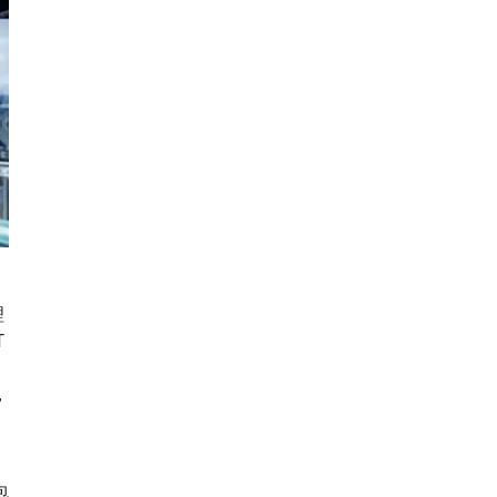
理
T
，
包