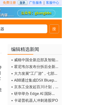
免费注册
广告服务
|
客服中心
搜
编辑精选新闻
▪ 威格中国全新总部及智能工厂启用
▪ 霍尼韦尔发布分拆后全新品牌：霍尼韦尔科技与霍尼韦尔航空航天
并
同
▪ 大力发展“工厂游”，七部门联合发文！
它
▪ ABB通过集成DSX Blueprint AI基础设施，扩大与英伟达的合作
▪ 京东工业发起百川计划， 构建工业大模型新生态
是
▪ 研华举办 Edge AI 国际论坛
▪ 卡诺普机器人冲刺港股IPO