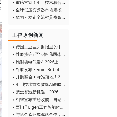
仅
▪ 重磅官宣！汇川技术联合发起 D12 联盟，开创产教融合新范式
实
▪ 全球低压变频器市场规模2030年将超170亿美元
▪ 华为云发布全流程具身智能开发平台CloudRobo
工控原创新闻
▪ 跨国工业巨头财报里的中国成绩单
▪ 性能提升5至10倍 我国牵头制定的WiTSnet工业以太网国际标准正式发布
▪ 施耐德电气发布2026上半年可持续发展成绩单 "Impact 2030"路线图开局稳健
▪ 谷歌发布Gemini Robotics 2模型 实现人形机器人全身智能控制突破
▪ 并购整合 + 标准落地！7 月工业自动化产业动态速递
▪ 汇川技术首次披露AI战略进展：从两个方面推动“AI业务化”落地
▪ 聚焦智造新机遇！2026 青岛数字化及智能制造技术论坛圆满落幕
▪ 相继宣布重磅收购，自动化巨头新一轮并购潮剑指何方？
▪ 西门子Eigen工程智能体落地中国，工业AI跨越物理世界“确定性”拐点
▪ 与哈金森达成战略合作，乐聚机器人何以持续获得工业巨头青睐？