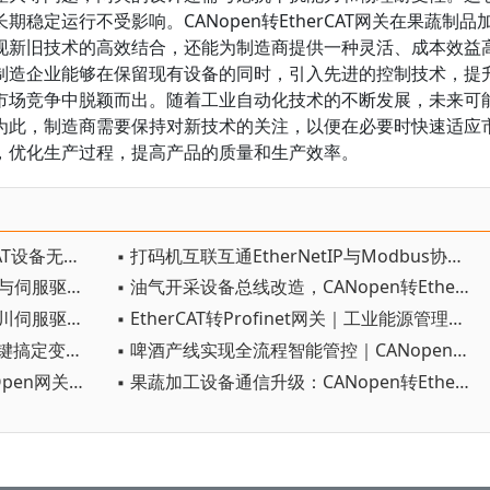
稳定运行不受影响。CANopen转EtherCAT网关在果蔬制品
现新旧技术的高效结合，还能为制造商提供一种灵活、成本效益
制造企业能够在保留现有设备的同时，引入先进的控制技术，提
市场竞争中脱颖而出。随着工业自动化技术的不断发展，未来可
为此，制造商需要保持对新技术的关注，以便在必要时快速适应
，优化生产过程，提高产品的质量和生产效率。
▪ 网关赋能互通S7-1200与EtherCAT设备无缝通信实践
▪ 打码机互联互通EtherNetIP与Modbus协议转换实践
▪ MODBUS转PROFINET网关连接与伺服驱动系统PLC的配置
▪ 油气开采设备总线改造，CANopen转EtherCAT网关作用详解
▪ Profinet转EtherCAT网关连接禾川伺服驱动器电机配置案例
▪ EtherCAT转Profinet网关｜工业能源管理高效互通设备
▪ Modbus转EtherNetIP网关！一键搞定变频器恒压供水全套方案
▪ 啤酒产线实现全流程智能管控｜CANopen转Profinet实战
▪ 手把手教你完成Profinet转CanOpen网关与总线伺服的无缝对接
▪ 果蔬加工设备通信升级：CANopen转EtherCAT技术落地指南