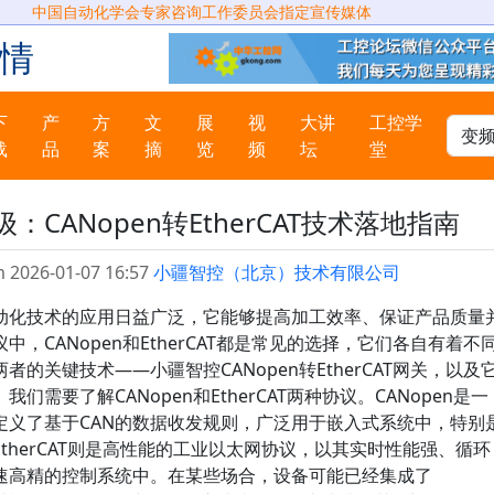
中国自动化学会专家咨询工作委员会指定宣传媒体
情
下
产
方
文
展
视
大讲
工控学
载
品
案
摘
览
频
坛
堂
CANopen转EtherCAT技术落地指南
 2026-01-07 16:57
小疆智控（北京）技术有限公司
动化技术的应用日益广泛，它能够提高加工效率、保证产品质量
，CANopen和EtherCAT都是常见的选择，它们各自有着不
的关键技术——小疆智控CANopen转EtherCAT网关，以及
需要了解CANopen和EtherCAT两种协议。CANopen是一
定义了基于CAN的数据收发规则，广泛用于嵌入式系统中，特别
therCAT则是高性能的工业以太网协议，以其实时性能强、循环
速高精的控制系统中。在某些场合，设备可能已经集成了