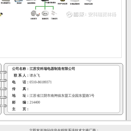
公司名称：
江苏安科瑞电器制造有限公司
联 系 人：
谭永飞
电 话：
0510-86189371
传 真：
地 址：
江苏省江阴市南闸镇东盟工业园东盟路5号
邮 编：
214400
主 页：
立即发送询问信息在线联系该技术文摘厂商：