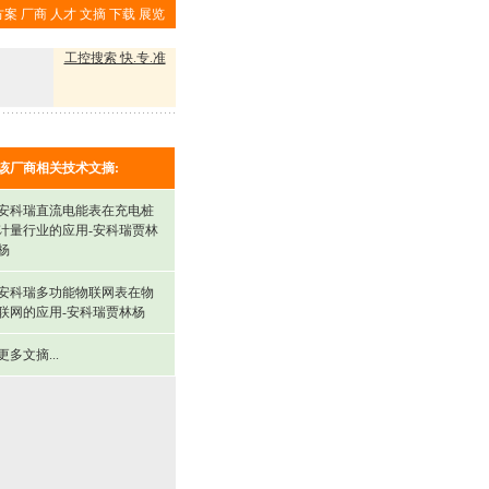
方案
厂商
人才
文摘
下载
展览
工控搜索 快.专.准
该厂商相关技术文摘:
安科瑞直流电能表在充电桩
计量行业的应用-安科瑞贾林
杨
安科瑞多功能物联网表在物
联网的应用-安科瑞贾林杨
更多文摘...