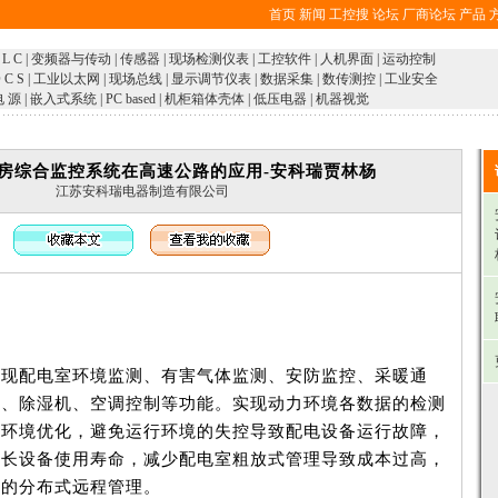
首页
新闻
工控搜
论坛
厂商论坛
产品
 L C
|
变频器与传动
|
传感器
|
现场检测仪表
|
工控软件
|
人机界面
|
运动控制
 C S
|
工业以太网
|
现场总线
|
显示调节仪表
|
数据采集
|
数传测控
|
工业安全
电 源
|
嵌入式系统
|
PC based
|
机柜箱体壳体
|
低压电器
|
机器视觉
房综合监控系统在高速公路的应用-安科瑞贾林杨
江苏安科瑞电器制造有限公司
实现配电室环境监测、有害气体监测、安防监控、采暖通
机、除湿机、空调控制等功能。实现动力环境各数据的检测
力环境优化，避免运行环境的失控导致配电设备运行故障，
延长设备使用寿命，减少配电室粗放式管理导致成本过高，
境的分布式远程管理。