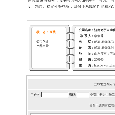
和伺服驱动器时，需要考虑电机的功率、转矩、转
度、精度、稳定性等指标，以保证系统的性能和稳
公司名称：
济南光宇自动
状 态： 离线
联 系 人：
李素香
公司简介
电 话：
0531-88060803
产品目录
传 真：
0531-88060864
地 址：
山东济南市历城
邮 编：
250100
主 页：
http://www.lxbi
立即发送询问
用户名:
密码:
免费注册为中华工
请留下您的有效联