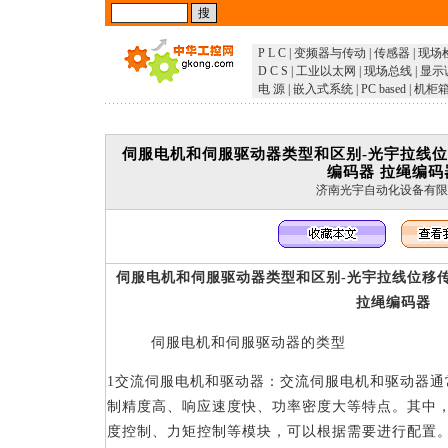
P L C
|
变频器与传动
|
传感器
|
现场
D C S
|
工业以太网
|
现场总线
|
显示
电 源
|
嵌入式系统
|
PC based
|
机柜
伺服电机和伺服驱动器类型和区别-光宇拉线位
编码器 拉绳编码
济南光宇自动化设备有限
伺服电机和伺服驱动器类型和区别
-
光宇拉线位移传
拉绳编码器
伺服电机和伺服驱动器的类型
1
交流伺服电机和驱动器：交流伺服电机和驱动器通
制精度高、响应速度快、功率密度大等特点。其中
度控制、力矩控制等模块，可以根据需要进行配置。