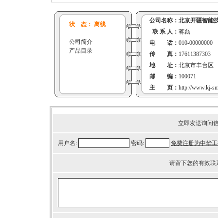
公司名称：
北京开疆智能
状 态： 离线
联 系 人：
蒋磊
公司简介
电 话：
010-00000000
产品目录
传 真：
17611387303
地 址：
北京市丰台区
邮 编：
100071
主 页：
http://www.kj-s
立即发送询问
用户名:
密码:
免费注册为中华工
请留下您的有效联