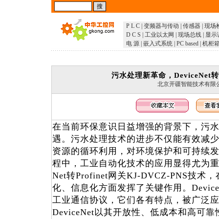
P L C
|
变频器与传动
|
传感器
|
现场
D C S
|
工业以太网
|
现场总线
|
显示
电 源
|
嵌入式系统
|
PC based
|
机柜
污水处理新革命，DeviceNet转P
北京开疆智能技术有限
在当前环保意识日益增强的背景下，污
遇。污水处理技术的进步不仅能有效减
资源的循环利用，对环境保护和可持续
程中，工业自动化技术的应用显得尤为重要
Net转Profinet网关KJ-DVCZ-PN
化、信息化方面发挥了关键作用。DeviceNe
工业通信协议，它们各有特点，被广泛
DeviceNet以其开放性、低成本和高