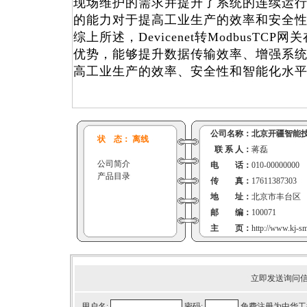
现场维护的需求并提升了系统的连续运
的能力对于提高工业生产的效率和安全
综上所述，Devicenet转ModbusTC
优势，能够提升数据传输效率、增强系
高工业生产的效率、安全性和智能化水
公司名称：
北京开疆智能
状 态： 离线
联 系 人：
蒋磊
公司简介
电 话：
010-00000000
产品目录
传 真：
17611387303
地 址：
北京市丰台区
邮 编：
100071
主 页：
http://www.kj-s
立即发送询问
用户名:
密码:
免费注册为中华工