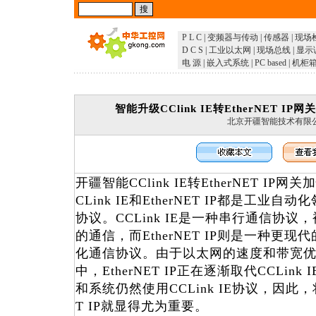
P L C
|
变频器与传动
|
传感器
|
现场
D C S
|
工业以太网
|
现场总线
|
显示
电 源
|
嵌入式系统
|
PC based
|
机柜
智能升级CClink IE转EtherNET 
北京开疆智能技术有限
开疆智能CClink IE转EtherNET I
CLink IE和EtherNET IP都是工
协议。CCLink IE是一种串行通信协
的通信，而EtherNET IP则是一种更
化通信协议。由于以太网的速度和带宽
中，EtherNET IP正在逐渐取代CCLi
和系统仍然使用CCLink IE协议，因此，将CC
T IP就显得尤为重要。