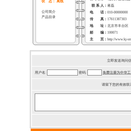
状 态： 离线
联 系 人：
蒋磊
公司简介
电 话：
010-00000000
产品目录
传 真：
17611387303
地 址：
北京市丰台区
邮 编：
100071
主 页：
http://www.kj-s
立即发送询问
用户名:
密码:
免费注册为中华工
请留下您的有效联