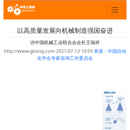
以高质量发展向机械制造强国奋进
访中国机械工业联合会会长王瑞祥
http://www.gkong.com 2021-07-13 10:59
来源：中国自动
化学会专家咨询工作委员会