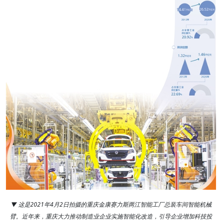
▼ 这是2021年4月2日拍摄的重庆金康赛力斯两江智能工厂总装车间智能机械
臂。近年来，重庆大力推动制造业企业实施智能化改造，引导企业增加科技投