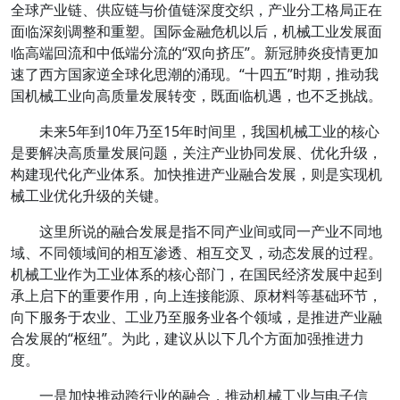
全球产业链、供应链与价值链深度交织，产业分工格局正在
面临深刻调整和重塑。国际金融危机以后，机械工业发展面
临高端回流和中低端分流的“双向挤压”。新冠肺炎疫情更加
速了西方国家逆全球化思潮的涌现。“十四五”时期，推动我
国机械工业向高质量发展转变，既面临机遇，也不乏挑战。
未来5年到10年乃至15年时间里，我国机械工业的核心
是要解决高质量发展问题，关注产业协同发展、优化升级，
构建现代化产业体系。加快推进产业融合发展，则是实现机
械工业优化升级的关键。
这里所说的融合发展是指不同产业间或同一产业不同地
域、不同领域间的相互渗透、相互交叉，动态发展的过程。
机械工业作为工业体系的核心部门，在国民经济发展中起到
承上启下的重要作用，向上连接能源、原材料等基础环节，
向下服务于农业、工业乃至服务业各个领域，是推进产业融
合发展的“枢纽”。为此，建议从以下几个方面加强推进力
度。
一是加快推动跨行业的融合，推动机械工业与电子信