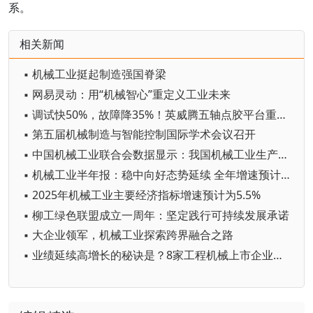
系。
相关新闻
▪ 机械工业挺起制造强国脊梁
▪ 网易灵动：用“机械智心”重定义工业未来
▪ 调试快50%，故障降35%！英威腾五轴点胶平台重塑智能设备生产效率
▪ 第五届机械制造与智能控制国际学术会议召开
▪ 中国机械工业联合会数据显示：我国机械工业生产及投资保持增长态势
▪ 机械工业半年报：稳中向好态势延续 全年增速预计5.5%
▪ 2025年机械工业主要经济指标增速预计为5.5%
▪ 柳工绿色联盟成立一周年：坚定践行可持续发展承诺
▪ 大企业领军，机械工业探索跨界融合之路
▪ 业绩延续高增长的秘诀是？8家工程机械上市企业发布2023年半年度报