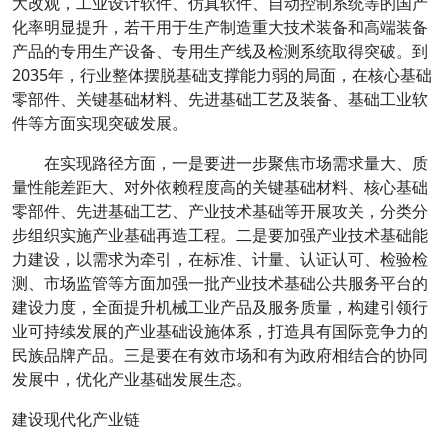
大改观，工业设计软件、仿真软件、自动控制系统等的国产
化率明显提升，若干用于生产制造重大技术装备和高端装备
产品的专用生产设备、专用生产线及检测系统取得突破。到
2035年，行业整体摆脱基础支撑能力弱的局面，在核心基础
零部件、关键基础材料、先进基础工艺及装备、基础工业软
件等方面实现突破发展。
在实现路径方面，一是要进一步聚焦市场需求量大、质
量性能差距大、对外依赖程度高的关键基础材料、核心基础
零部件、先进基础工艺、产业技术基础等开展攻关，分类分
步组织实施产业基础再造工程。二是要加强产业技术基础能
力建设，以需求为牵引，在标准、计量、认证认可、检验检
测、市场监管等方面加强一批产业技术基础公共服务平台的
建设力度，全面提升机械工业产品及服务质量，构建引领行
业可持续发展的产业基础设施体系，打造具有国际竞争力的
民族品牌产品。三是要在有效市场和有为政府相结合的协同
发展中，优化产业基础发展生态。
建设现代化产业链