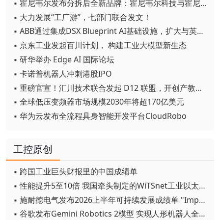
▪ 霍尼韦尔发布分拆后全新品牌：霍尼韦尔科技与霍尼韦尔航空航天
▪ 大力发展“工厂游”，七部门联合发文！
▪ ABB通过集成DSX Blueprint AI基础设施，扩大与英伟达的合作
▪ 京东工业发起百川计划， 构建工业大模型新生态
▪ 研华举办 Edge AI 国际论坛
▪ 卡诺普机器人冲刺港股IPO
▪ 重磅官宣！汇川技术联合发起 D12 联盟，开创产教融合新范式
▪ 全球低压变频器市场规模2030年将超170亿美元
▪ 华为云发布全流程具身智能开发平台CloudRobo
工控原创
▪ 跨国工业巨头财报里的中国成绩单
▪ 性能提升5至10倍 我国牵头制定的WiTSnet工业以太网国际标准正式发布
▪ 施耐德电气发布2026上半年可持续发展成绩单 "Impact 2030"路线图开局稳健
▪ 谷歌发布Gemini Robotics 2模型 实现人形机器人全身智能控制突破