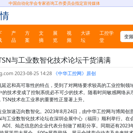
中国自动化学会专家咨询工作委员会指定宣传媒体
情
下
产
方
文
展
视
大讲
工控学
载
品
案
摘
览
频
坛
堂
TSN与工业数智化技术论坛干货满满
g.com 2023-08-25 14:28
《中华工控网》原创
、低延迟和高可靠性的特点，受到了对网络要求较高的工业控制领
中的技术变成了控制系统必不可少的技术。随着时间敏感网络从
TSN技术在工业界的重要性正显著上升。
业加速迈向数智化。2023年8月24日，由中华工控网与博闻创
SN与工业数智化技术论坛在深圳会展中心（福田）顺利举行。在
ADI、灿态信息的企业代表分别做了精彩分享。同期还有2023
系统展等四大展会，500+展商登场，展示全球产业动态及未来技