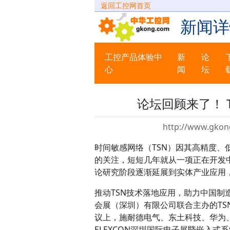
返回工控网首页
新闻详
工控产品体验中
新
论
心
闻
坛
论坛回顾来了！ 
http://www.gkon
时间敏感网络（TSN）因其高精度
的关注，短短几年就从一项正在开发
论研究阶段逐渐延展到实体产业应用，
推动TSN技术落地应用，助力中国制造
会展（深圳）有限公司联合主办的T
议上，施耐德电气、东土科技、华为、
ELEXCON深圳国际电子展暨嵌入式