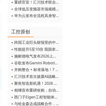
▪ 重磅官宣！汇川技术联合发起 D12 联盟，开创产教融合新范式
▪ 全球低压变频器市场规模2030年将超170亿美元
▪ 华为云发布全流程具身智能开发平台CloudRobo
工控原创
▪ 跨国工业巨头财报里的中国成绩单
▪ 性能提升5至10倍 我国牵头制定的WiTSnet工业以太网国际标准正式发布
▪ 施耐德电气发布2026上半年可持续发展成绩单 "Impact 2030"路线图开局稳健
▪ 谷歌发布Gemini Robotics 2模型 实现人形机器人全身智能控制突破
▪ 并购整合 + 标准落地！7 月工业自动化产业动态速递
▪ 汇川技术首次披露AI战略进展：从两个方面推动“AI业务化”落地
▪ 聚焦智造新机遇！2026 青岛数字化及智能制造技术论坛圆满落幕
▪ 相继宣布重磅收购，自动化巨头新一轮并购潮剑指何方？
▪ 西门子Eigen工程智能体落地中国，工业AI跨越物理世界“确定性”拐点
▪ 与哈金森达成战略合作，乐聚机器人何以持续获得工业巨头青睐？