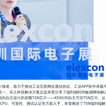
引领者，致力于推动工业互联网在通信协议、工业APP软件承载
统一。东土科技解决方案总监朱莹分享了端到端时间敏感网络解
自主设计的首颗TSN芯片——KD6530自主可控TSN芯片。从
内置CPU、可靠性、测试认证等方面入手，朱莹阐述了TSN端到端解