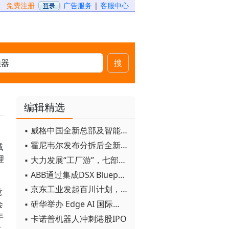
免费注册
广告服务
|
客服中心
搜
编辑精选
▪ 威格中国全新总部及智能工厂启用
▪ 霍尼韦尔发布分拆后全新品牌：霍尼韦尔科技与霍尼韦尔航空航天
域
理
▪ 大力发展“工厂游”，七部门联合发文！
▪ ABB通过集成DSX Blueprint AI基础设施，扩大与英伟达的合作
▪ 京东工业发起百川计划， 构建工业大模型新生态
意
▪ 研华举办 Edge AI 国际论坛
会
年
▪ 卡诺普机器人冲刺港股IPO
术