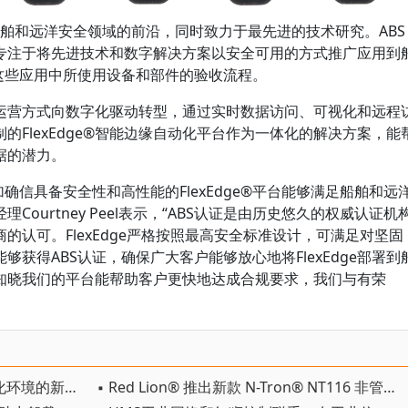
于船舶和远洋安全领域的前沿，同时致力于最先进的技术研究。ABS
专注于将先进技术和数字解决方案以安全可用的方式推广应用到
这些应用中所使用设备和部件的验收流程。
运营方式向数字化驱动转型，通过实时数据访问、可视化和远程
的FlexEdge®智能边缘自动化平台作为一体化的解决方案，能
据的潜力。
确信具备安全性和高性能的FlexEdge®平台能够满足船舶和远
ourtney Peel表示，“ABS认证是由历史悠久的权威认证机
的认可。FlexEdge严格按照最高安全标准设计，可满足对坚固
获得ABS认证，确保广大客户能够放心地将FlexEdge部署到
知晓我们的平台能帮助客户更快地达成合规要求，我们与有荣
▪ 红狮®推出两款适用于严苛自动化环境的新型可编程RTU，VT-MIPM-138-D和VT-MIPM-248-D
▪ Red Lion® 推出新款 N-Tron® NT116 非管理型 16 端口工业以太网交换机