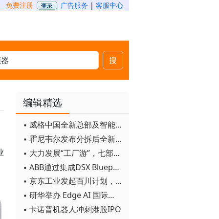
免费注册
广告服务
|
客服中心
搜
编辑精选
▪ 威格中国全新总部及智能工厂启用
▪ 霍尼韦尔发布分拆后全新品牌：霍尼韦尔科技与霍尼韦尔航空航天
业
▪ 大力发展“工厂游”，七部门联合发文！
▪ ABB通过集成DSX Blueprint AI基础设施，扩大与英伟达的合作
▪ 京东工业发起百川计划， 构建工业大模型新生态
▪ 研华举办 Edge AI 国际论坛
▪ 卡诺普机器人冲刺港股IPO