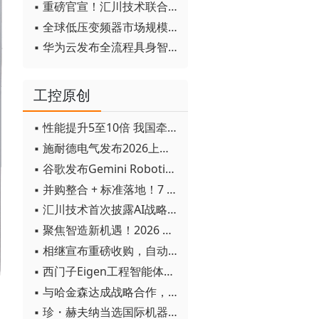
▪ 重磅官宣！汇川技术联合发起 D12 联盟，开创产教融合新范式
▪ 全球低压变频器市场规模2030年将超170亿美元
▪ 华为云发布全流程具身智能开发平台CloudRobo
工控原创
▪ 性能提升5至10倍 我国牵头制定的WiTSnet工业以太网国际标准正式发布
▪ 施耐德电气发布2026上半年可持续发展成绩单 "Impact 2030"路线图开局稳健
▪ 谷歌发布Gemini Robotics 2模型 实现人形机器人全身智能控制突破
▪ 并购整合 + 标准落地！7 月工业自动化产业动态速递
▪ 汇川技术首次披露AI战略进展：从两个方面推动“AI业务化”落地
▪ 聚焦智造新机遇！2026 青岛数字化及智能制造技术论坛圆满落幕
▪ 相继宣布重磅收购，自动化巨头新一轮并购潮剑指何方？
▪ 西门子Eigen工程智能体落地中国，工业AI跨越物理世界“确定性”拐点
▪ 与哈金森达成战略合作，乐聚机器人何以持续获得工业巨头青睐？
▪ 珍・赫夫纳当选国际机器人联合会新任主席