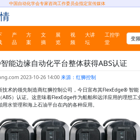
中国自动化学会专家咨询工作委员会指定宣传媒体
情
下
产
方
文
展
视
大讲
工控学
载
品
案
摘
览
频
坛
堂
ge®智能边缘自动化平台整体获得ABS认证
ong.com 2023-10-26 14:00
来源：红狮控制
术的领先制造商红狮控制公司，今日宣布其FlexEdge® 智能
BS）认证。这意味着FlexEdge作为船舶和远洋应用的理想工
舶用水管理和海上石油平台在内的各种应用。