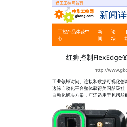
返回工控网首页
新闻详
工控产品体验中
新
论
心
闻
坛
红狮控制FlexEd
http://www.gk
工业领域访问、连接和数据可视化创新技
边缘自动化平台整体获得美国船级社（A
自动化解决方案，广泛适用于包括船