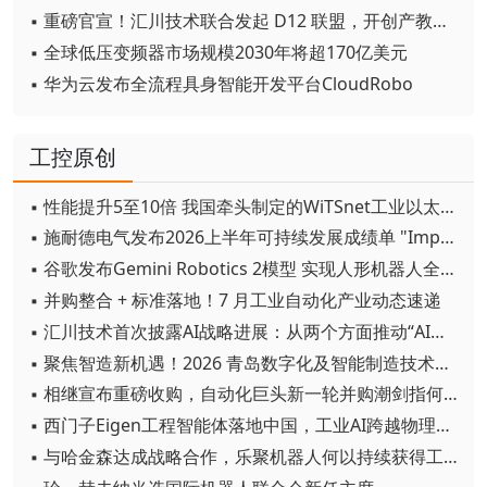
▪ 重磅官宣！汇川技术联合发起 D12 联盟，开创产教融合新范式
▪ 全球低压变频器市场规模2030年将超170亿美元
▪ 华为云发布全流程具身智能开发平台CloudRobo
工控原创
▪ 性能提升5至10倍 我国牵头制定的WiTSnet工业以太网国际标准正式发布
▪ 施耐德电气发布2026上半年可持续发展成绩单 "Impact 2030"路线图开局稳健
▪ 谷歌发布Gemini Robotics 2模型 实现人形机器人全身智能控制突破
▪ 并购整合 + 标准落地！7 月工业自动化产业动态速递
▪ 汇川技术首次披露AI战略进展：从两个方面推动“AI业务化”落地
▪ 聚焦智造新机遇！2026 青岛数字化及智能制造技术论坛圆满落幕
▪ 相继宣布重磅收购，自动化巨头新一轮并购潮剑指何方？
▪ 西门子Eigen工程智能体落地中国，工业AI跨越物理世界“确定性”拐点
▪ 与哈金森达成战略合作，乐聚机器人何以持续获得工业巨头青睐？