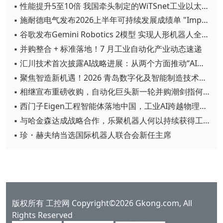
▪ 性能提升5至10倍 我国牵头制定的WiTSnet工业以太网国际标准正式发布
▪ 施耐德电气发布2026上半年可持续发展成绩单 "Impact 2030"路线图开局稳健
▪ 谷歌发布Gemini Robotics 2模型 实现人形机器人全身智能控制突破
▪ 并购整合 + 标准落地！7 月工业自动化产业动态速递
▪ 汇川技术首次披露AI战略进展：从两个方面推动“AI业务化”落地
▪ 聚焦智造新机遇！2026 青岛数字化及智能制造技术论坛圆满落幕
▪ 相继宣布重磅收购，自动化巨头新一轮并购潮剑指何方？
▪ 西门子Eigen工程智能体落地中国，工业AI跨越物理世界“确定性”拐点
▪ 与哈金森达成战略合作，乐聚机器人何以持续获得工业巨头青睐？
▪ 珍・赫夫纳当选国际机器人联合会新任主席
版权所有 工控网 Copyright©2026 Gkong.com, All
Rights Reserved