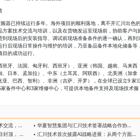
质
压变频器已持续运行多年。海外项目的顺利落地，离不开汇川出色
品方案技术交流与培训，以及在货物发运至现场前，协助客户与
货到现场后的安装指导、调试前现场准备条件的逐一确认，再到
运行后现场日常操作与维护的培训，乃至备品备件本地化储备等
项目的成功运行。
西班牙、法国、匈牙利、西班牙）、亚洲（韩国、越南、马来西
甸、日本、孟加拉）、中东（土耳其、阿联酋）、北美洲（加拿
比亚、巴西、智利）、非洲（吉萨、开罗），在全球已设立9 家
5家备件中心和3家维修中心，可提供本地备件支持及现场技术服
。
▪ 依必安派特携手汇川技术深化技术交流，共探产业创新未来
▪ 华夏智慧集团与汇川技术签署战略合作协议 携手共拓储能新未来
▪ 汇川技术西部总部及研发中心项目封顶， 西安研产一体化布局再启新程
▪ 汇川技术首次披露AI战略进展：从两个方面推动“AI业务化”落地