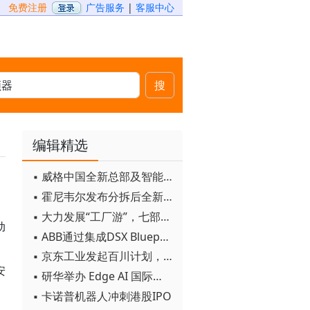
免费注册
广告服务
|
客服中心
搜
编辑精选
▪ 威格中国全新总部及智能工厂启用
▪ 霍尼韦尔发布分拆后全新品牌：霍尼韦尔科技与霍尼韦尔航空航天
▪ 大力发展“工厂游”，七部门联合发文！
动
▪ ABB通过集成DSX Blueprint AI基础设施，扩大与英伟达的合作
▪ 京东工业发起百川计划， 构建工业大模型新生态
安
▪ 研华举办 Edge AI 国际论坛
▪ 卡诺普机器人冲刺港股IPO