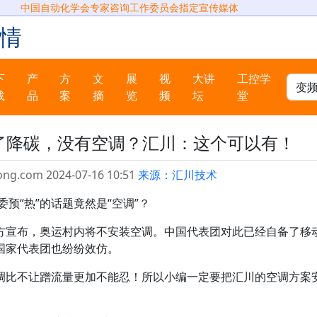
中国自动化学会专家咨询工作委员会指定宣传媒体
情
下
产
方
文
展
视
大讲
工控学
载
品
案
摘
览
频
坛
堂
为了降碳，没有空调？汇川：这个可以有！
ong.com 2024-07-16 10:51
来源：汇川技术
委预“热”的话题竟然是“空调”？
方宣布，奥运村内将不安装空调。中国代表团对此已经自备了移
国家代表团也纷纷效仿。
调比不让蹭流量更加不能忍！所以小编一定要把汇川的空调方案