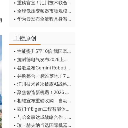
▪ 重磅官宣！汇川技术联合发起 D12 联盟，开创产教融合新范式
▪ 全球低压变频器市场规模2030年将超170亿美元
▪ 华为云发布全流程具身智能开发平台CloudRobo
用
工控原创
▪ 性能提升5至10倍 我国牵头制定的WiTSnet工业以太网国际标准正式发布
▪ 施耐德电气发布2026上半年可持续发展成绩单 "Impact 2030"路线图开局稳健
▪ 谷歌发布Gemini Robotics 2模型 实现人形机器人全身智能控制突破
▪ 并购整合 + 标准落地！7 月工业自动化产业动态速递
▪ 汇川技术首次披露AI战略进展：从两个方面推动“AI业务化”落地
▪ 聚焦智造新机遇！2026 青岛数字化及智能制造技术论坛圆满落幕
▪ 相继宣布重磅收购，自动化巨头新一轮并购潮剑指何方？
▪ 西门子Eigen工程智能体落地中国，工业AI跨越物理世界“确定性”拐点
▪ 与哈金森达成战略合作，乐聚机器人何以持续获得工业巨头青睐？
▪ 珍・赫夫纳当选国际机器人联合会新任主席