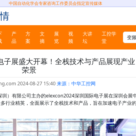
中国自动化学会专家咨询工作委员会指定宣传媒体
情
下
产
方
文
展
视
大讲
工控学
载
品
案
摘
览
频
坛
堂
圳国际电子展盛大开幕！全栈技术与产品展现产业
荣景
ng.com 2024-08-27 15:40
来源：中华工控网
深圳）有限公司主办的elexcon2024深圳国际电子展在深圳会展
众多行业精英，全面展示了全栈技术和产品，旨在加速电子产业