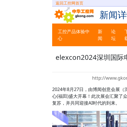
返回工控网首页
新闻详
工控产品体验中
新
论
心
闻
坛
elexcon2024深
http://www.gko
2024年8月27日，由博闻创意会展（
心(福田)盛大开幕！此次展会汇聚了
复苏，并共同迎接AI时代的到来。