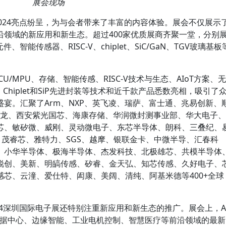
展会现场
n2024亮点纷呈，为与会者带来了丰富的内容体验。展会不仅展示
沿领域的新应用和新生态。超过400家优质展商齐聚一堂，分别
智能传感器、RISC-V、chiplet、SiC/GaN、TGV玻璃基板
U/MPU、存储、智能传感、RISC-V技术与生态、AIoT方案、无
Chiplet和SiP先进封装等技术和近千款产品悉数亮相，吸引了
宴。汇聚了Arm、NXP、英飞凌、瑞萨、富士通、兆易创新、
、江波龙、西安紫光国芯、海康存储、华润微封测事业部、华大电子、
芯、敏矽微、威刚、灵动微电子、东芯半导体、朗科、三叠纪、
r，茂睿芯、雅特力、SGS、越摩、银联金卡、中微半导、汇春科
、小华半导体、极海半导体、杰发科技、北极雄芯、共模半导体
锐创、美新、明皜传感、矽睿、金天弘、知芯传感、久好电子、
芯、云潼、爱仕特、闳康、美阔、清纯、阿基米德等400+全球
2024深圳国际电子展还特别注重新应用和新生态的推广。展会上，A
与数据中心、边缘智能、工业电机控制、智慧医疗等前沿领域的最新