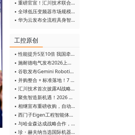
▪ 重磅官宣！汇川技术联合发起 D12 联盟，开创产教融合新范式
▪ 全球低压变频器市场规模2030年将超170亿美元
▪ 华为云发布全流程具身智能开发平台CloudRobo
工控原创
▪ 性能提升5至10倍 我国牵头制定的WiTSnet工业以太网国际标准正式发布
▪ 施耐德电气发布2026上半年可持续发展成绩单 "Impact 2030"路线图开局稳健
▪ 谷歌发布Gemini Robotics 2模型 实现人形机器人全身智能控制突破
▪ 并购整合 + 标准落地！7 月工业自动化产业动态速递
▪ 汇川技术首次披露AI战略进展：从两个方面推动“AI业务化”落地
▪ 聚焦智造新机遇！2026 青岛数字化及智能制造技术论坛圆满落幕
▪ 相继宣布重磅收购，自动化巨头新一轮并购潮剑指何方？
▪ 西门子Eigen工程智能体落地中国，工业AI跨越物理世界“确定性”拐点
▪ 与哈金森达成战略合作，乐聚机器人何以持续获得工业巨头青睐？
▪ 珍・赫夫纳当选国际机器人联合会新任主席