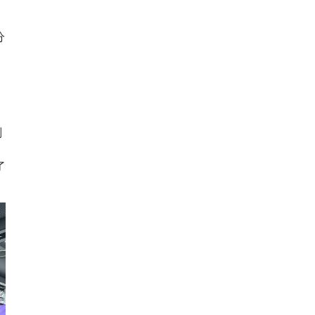
分
副
了