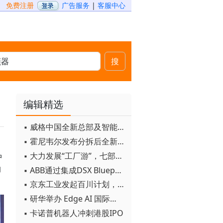
免费注册
广告服务
|
客服中心
搜
编辑精选
▪ 威格中国全新总部及智能工厂启用
▪ 霍尼韦尔发布分拆后全新品牌：霍尼韦尔科技与霍尼韦尔航空航天
▪ 大力发展“工厂游”，七部门联合发文！
中
的
▪ ABB通过集成DSX Blueprint AI基础设施，扩大与英伟达的合作
▪ 京东工业发起百川计划， 构建工业大模型新生态
▪ 研华举办 Edge AI 国际论坛
▪ 卡诺普机器人冲刺港股IPO