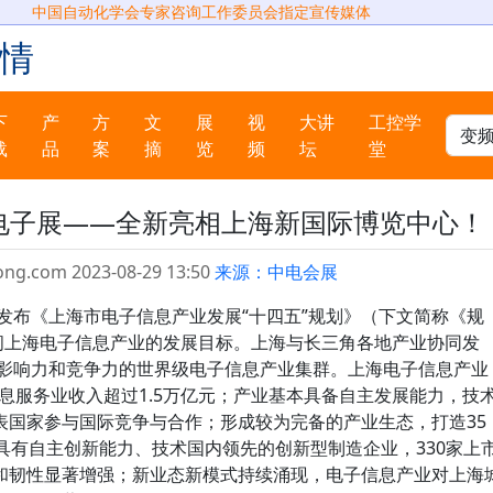
中国自动化学会专家咨询工作委员会指定宣传媒体
情
下
产
方
文
展
视
大讲
工控学
载
品
案
摘
览
频
坛
堂
）电子展——全新亮相上海新国际博览中心！
ong.com 2023-08-29 13:50
来源：中电会展
会发布《上海市电子信息产业发展“十四五”规划》（下文简称《规
期间上海电子信息产业的发展目标。上海与长三角各地产业协同发
球影响力和竞争力的世界级电子信息产业集群。上海电子信息产业
信息服务业收入超过1.5万亿元；产业基本具备自主发展能力，技
表国家参与国际竞争与合作；形成较为完备的产业生态，打造35
具有自主创新能力、技术国内领先的创新型制造企业，330家上
和韧性显著增强；新业态新模式持续涌现，电子信息产业对上海