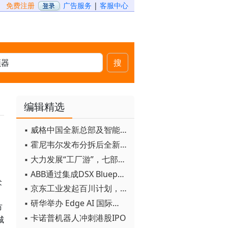
免费注册
广告服务
|
客服中心
搜
编辑精选
▪ 威格中国全新总部及智能工厂启用
▪ 霍尼韦尔发布分拆后全新品牌：霍尼韦尔科技与霍尼韦尔航空航天
▪ 大力发展“工厂游”，七部门联合发文！
▪ ABB通过集成DSX Blueprint AI基础设施，扩大与英伟达的合作
术
▪ 京东工业发起百川计划， 构建工业大模型新生态
▪ 研华举办 Edge AI 国际论坛
市
▪ 卡诺普机器人冲刺港股IPO
城