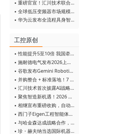
▪ 重磅官宣！汇川技术联合发起 D12 联盟，开创产教融合新范式
▪ 全球低压变频器市场规模2030年将超170亿美元
▪ 华为云发布全流程具身智能开发平台CloudRobo
工控原创
▪ 性能提升5至10倍 我国牵头制定的WiTSnet工业以太网国际标准正式发布
▪ 施耐德电气发布2026上半年可持续发展成绩单 "Impact 2030"路线图开局稳健
▪ 谷歌发布Gemini Robotics 2模型 实现人形机器人全身智能控制突破
▪ 并购整合 + 标准落地！7 月工业自动化产业动态速递
▪ 汇川技术首次披露AI战略进展：从两个方面推动“AI业务化”落地
▪ 聚焦智造新机遇！2026 青岛数字化及智能制造技术论坛圆满落幕
▪ 相继宣布重磅收购，自动化巨头新一轮并购潮剑指何方？
▪ 西门子Eigen工程智能体落地中国，工业AI跨越物理世界“确定性”拐点
▪ 与哈金森达成战略合作，乐聚机器人何以持续获得工业巨头青睐？
▪ 珍・赫夫纳当选国际机器人联合会新任主席