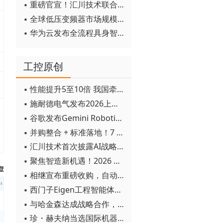
▪ 重磅官宣！汇川技术联合发起 D12 联盟，开创产教融合新范式
▪ 全球低压变频器市场规模2030年将超170亿美元
▪ 华为云发布全流程具身智能开发平台CloudRobo
工控原创
▪ 性能提升5至10倍 我国牵头制定的WiTSnet工业以太网国际标准正式发布
▪ 施耐德电气发布2026上半年可持续发展成绩单 "Impact 2030"路线图开局稳健
▪ 谷歌发布Gemini Robotics 2模型 实现人形机器人全身智能控制突破
▪ 并购整合 + 标准落地！7 月工业自动化产业动态速递
▪ 汇川技术首次披露AI战略进展：从两个方面推动“AI业务化”落地
▪ 聚焦智造新机遇！2026 青岛数字化及智能制造技术论坛圆满落幕
▪ 相继宣布重磅收购，自动化巨头新一轮并购潮剑指何方？
▪ 西门子Eigen工程智能体落地中国，工业AI跨越物理世界“确定性”拐点
▪ 与哈金森达成战略合作，乐聚机器人何以持续获得工业巨头青睐？
▪ 珍・赫夫纳当选国际机器人联合会新任主席