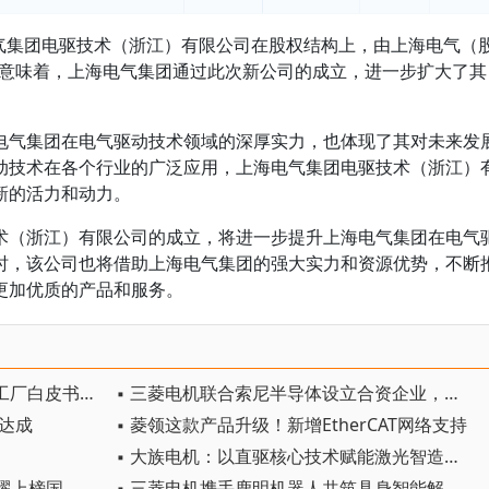
电气集团电驱技术（浙江）有限公司在股权结构上，由上海电气（
。这意味着，上海电气集团通过此次新公司的成立，进一步扩大了其
电气集团在电气驱动技术领域的深厚实力，也体现了其对未来发
动技术在各个行业的广泛应用，上海电气集团电驱技术（浙江）
新的活力和动力。
术（浙江）有限公司的成立，将进一步提升上海电气集团在电气
时，该公司也将借助上海电气集团的强大实力和资源优势，不断
更加优质的产品和服务。
▪ 上海电气重磅发布《AI原生智能工厂白皮书》
▪ 三菱电机联合索尼半导体设立合资企业，发力工业AI视觉传感器赛道
识达成
▪ 菱领这款产品升级！新增EtherCAT网络支持
▪ 大族电机：以直驱核心技术赋能激光智造，携手多维激光共破高速高精难题
▪ 尼得科电机（大连）有限公司荣耀上榜国家级绿色工厂
▪ 三菱电机携手鹿明机器人共筑具身智能解决方案