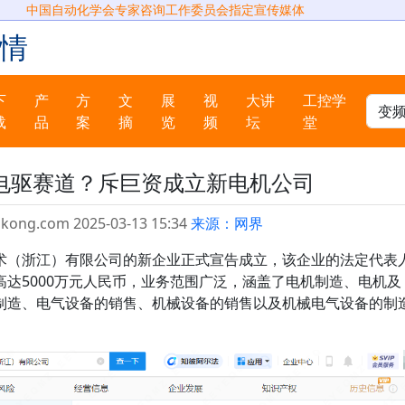
中国自动化学会专家咨询工作委员会指定宣传媒体
情
下
产
方
文
展
视
大讲
工控学
载
品
案
摘
览
频
坛
堂
电驱赛道？斥巨资成立新电机公司
gkong.com 2025-03-13 15:34
来源：网界
术（浙江）有限公司的新企业正式宣告成立，该企业的法定代表
达5000万元人民币，业务范围广泛，涵盖了电机制造、电机及
制造、电气设备的销售、机械设备的销售以及机械电气设备的制