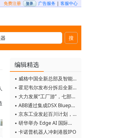
免费注册
广告服务
|
客服中心
搜
编辑精选
▪ 威格中国全新总部及智能工厂启用
▪ 霍尼韦尔发布分拆后全新品牌：霍尼韦尔科技与霍尼韦尔航空航天
人
▪ 大力发展“工厂游”，七部门联合发文！
造
▪ ABB通过集成DSX Blueprint AI基础设施，扩大与英伟达的合作
▪ 京东工业发起百川计划， 构建工业大模型新生态
▪ 研华举办 Edge AI 国际论坛
▪ 卡诺普机器人冲刺港股IPO