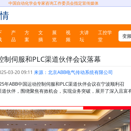
中国自动化学会专家咨询工作委员会指定宣传媒体
情
下
产
方
文
展
视
大讲
工控学
载
品
案
摘
览
频
坛
堂
控制伺服和PLC渠道伙伴会议落幕
25-03-20 09:11
来源：北京ABB电气传动系统有限公司
的2025年ABB中国运动控制伺服和PLC渠道伙伴会议在宁波顺利召
手渠道伙伴，围绕聚焦有效机会，实现业务突破，展开了深入且富