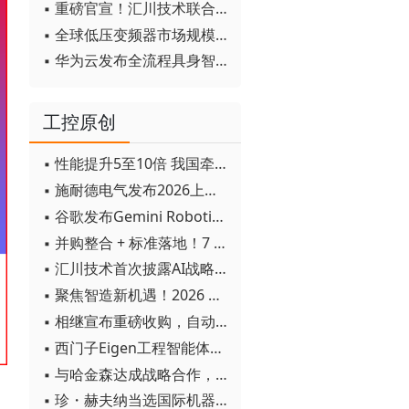
▪ 重磅官宣！汇川技术联合发起 D12 联盟，开创产教融合新范式
▪ 全球低压变频器市场规模2030年将超170亿美元
▪ 华为云发布全流程具身智能开发平台CloudRobo
工控原创
▪ 性能提升5至10倍 我国牵头制定的WiTSnet工业以太网国际标准正式发布
▪ 施耐德电气发布2026上半年可持续发展成绩单 "Impact 2030"路线图开局稳健
▪ 谷歌发布Gemini Robotics 2模型 实现人形机器人全身智能控制突破
▪ 并购整合 + 标准落地！7 月工业自动化产业动态速递
▪ 汇川技术首次披露AI战略进展：从两个方面推动“AI业务化”落地
▪ 聚焦智造新机遇！2026 青岛数字化及智能制造技术论坛圆满落幕
▪ 相继宣布重磅收购，自动化巨头新一轮并购潮剑指何方？
▪ 西门子Eigen工程智能体落地中国，工业AI跨越物理世界“确定性”拐点
▪ 与哈金森达成战略合作，乐聚机器人何以持续获得工业巨头青睐？
▪ 珍・赫夫纳当选国际机器人联合会新任主席