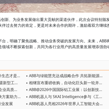
开拓创新、为业务发展做出重大贡献的渠道伙伴，此次会议特别颁
伙伴过去努力的肯定，更是对未来合作的期许，激励着双方继续
。
平台，明确了聚焦战略、推动业务突破的发展方向。未来，ABB
造领域不断探索创新，共同为各行业用户的高质量发展增添强劲
▪ PLC国产替代：硬件容易追，软件生态才是护城河
▪ ABB与绿能慧充达成战略合作 共拓新能源充电基础设施新机遇
▪ 加强定制化与适配性 ABB助推新疆新型工业化建设
▪ 相继宣布重磅收购，自动化巨头新一轮并购潮剑指何方？
▪ ABB携手众业达与IEAC共探中国企业高质量出海新路径
▪ ABB@2026中国国际铝工业展：以创新技术与解决方案赋能铝行业高质量发展
▪ 直流驱动能源转型，ABB创新解决方案助力行业可持续发展
▪ ABB机器人与 SKAI Intelligence参与《工业级物理AI赋能高精密制造》白皮书中文版发布仪式
源行业发展
▪ ABB机器人亮相2026年世界人工智能大会，展示工业级物理AI创新成果