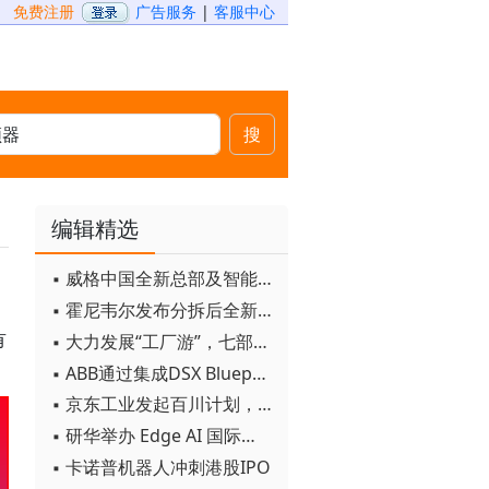
免费注册
广告服务
|
客服中心
搜
编辑精选
▪ 威格中国全新总部及智能工厂启用
▪ 霍尼韦尔发布分拆后全新品牌：霍尼韦尔科技与霍尼韦尔航空航天
有
▪ 大力发展“工厂游”，七部门联合发文！
▪ ABB通过集成DSX Blueprint AI基础设施，扩大与英伟达的合作
▪ 京东工业发起百川计划， 构建工业大模型新生态
▪ 研华举办 Edge AI 国际论坛
▪ 卡诺普机器人冲刺港股IPO