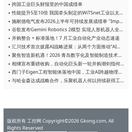
▪ 跨国工业巨头财报里的中国成绩单
▪ 性能提升5至10倍 我国牵头制定的WiTSnet工业以太网国际标准正式发布
▪ 施耐德电气发布2026上半年可持续发展成绩单 "Impact 2030"路线图开局稳健
▪ 谷歌发布Gemini Robotics 2模型 实现人形机器人全身智能控制突破
▪ 并购整合 + 标准落地！7 月工业自动化产业动态速递
▪ 汇川技术首次披露AI战略进展：从两个方面推动“AI业务化”落地
▪ 聚焦智造新机遇！2026 青岛数字化及智能制造技术论坛圆满落幕
▪ 相继宣布重磅收购，自动化巨头新一轮并购潮剑指何方？
▪ 西门子Eigen工程智能体落地中国，工业AI跨越物理世界“确定性”拐点
▪ 与哈金森达成战略合作，乐聚机器人何以持续获得工业巨头青睐？
版权所有 工控网 Copyright©2026 Gkong.com, All
Rights Reserved