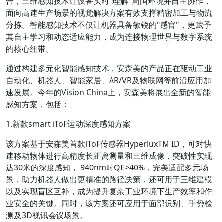
合，三维感知技术让设备实时"理解"周围环境并自主协作，
面向高速生产场景的视觉解决方案有效支撑精密加工与物流
分拣。智能感知技术不仅让机器具备敏锐的"感官"，更赋予
其自主学习和动态适应能力，成为连接物理世界与数字系统
的核心纽带。
通过构建多元化智能感知技术，安森美的产品正在驱动工业
自动化、机器人、智能家居、AR/VR及物联网等前沿应用加
速发展。今年的Vision China上，安森美将展出全新的智能
感知方案，包括：
1.新款smart iToF运动深度感知方案
该方案基于安森美首款iToF传感器HyperluxTM ID，可对快
速移动物体进行高精度长距离测量和三维成像，突破性实现
达30米的深度感知， 940nm时QE>40%，完美适配多元场
景，助力机器人做出更精准的路径决策，还可用于三维建模
以及实现盲区互补，成为提升复杂工业环境下生产效率和作
业安全的关键。同时，该方案还可应用于面部识别、手势检
测及3D视讯会议场景。