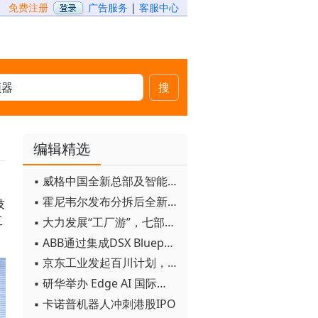
免费注册
广告服务
|
客服中心
搜
编辑精选
▪ 威格中国全新总部及智能工厂启用
▪ 霍尼韦尔发布分拆后全新品牌：霍尼韦尔科技与霍尼韦尔航空航天
技
工
▪ 大力发展“工厂游”，七部门联合发文！
▪ ABB通过集成DSX Blueprint AI基础设施，扩大与英伟达的合作
▪ 京东工业发起百川计划， 构建工业大模型新生态
▪ 研华举办 Edge AI 国际论坛
▪ 卡诺普机器人冲刺港股IPO