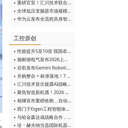
▪ 重磅官宣！汇川技术联合发起 D12 联盟，开创产教融合新范式
▪ 全球低压变频器市场规模2030年将超170亿美元
▪ 华为云发布全流程具身智能开发平台CloudRobo
工控原创
▪ 性能提升5至10倍 我国牵头制定的WiTSnet工业以太网国际标准正式发布
▪ 施耐德电气发布2026上半年可持续发展成绩单 "Impact 2030"路线图开局稳健
▪ 谷歌发布Gemini Robotics 2模型 实现人形机器人全身智能控制突破
▪ 并购整合 + 标准落地！7 月工业自动化产业动态速递
▪ 汇川技术首次披露AI战略进展：从两个方面推动“AI业务化”落地
▪ 聚焦智造新机遇！2026 青岛数字化及智能制造技术论坛圆满落幕
▪ 相继宣布重磅收购，自动化巨头新一轮并购潮剑指何方？
▪ 西门子Eigen工程智能体落地中国，工业AI跨越物理世界“确定性”拐点
▪ 与哈金森达成战略合作，乐聚机器人何以持续获得工业巨头青睐？
予
▪ 珍・赫夫纳当选国际机器人联合会新任主席
的