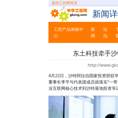
返回工控网首页
新闻详
工控产品体验中
新
论
心
闻
坛
东土科技牵手沙
http://www.gk
4月22日，沙特阿拉伯国家投资部驻
董事长李平与代表团成员就落实“一带一
业互联网核心技术到沙特落地投资等