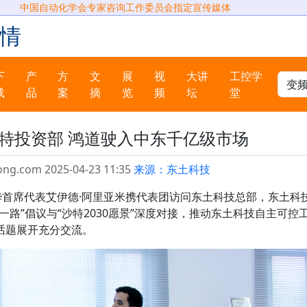
中国自动化学会专家咨询工作委员会指定宣传媒体
情
下
产
方
文
展
视
大讲
工控学
载
品
案
摘
览
频
坛
堂
特投资部 鸿道驶入中东千亿级市场
ong.com 2025-04-23 11:35
来源：东土科技
华首席代表艾伊德·阿里亚米携代表团访问东土科技总部，东土科
路”倡议与“沙特2030愿景”深度对接，推动东土科技自主可控
话题展开充分交流。