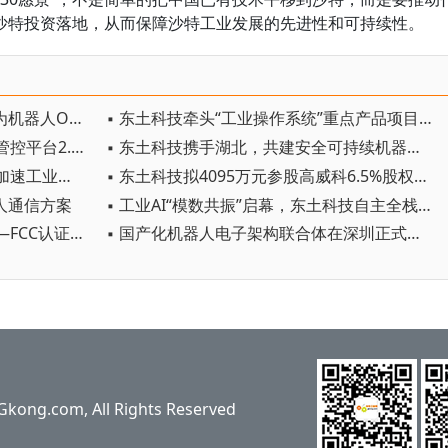
沙特投资落地，从而保障沙特工业发展的先进性和可持续性。
▪ 东土科技正式推出MaDo平台，为机器人OPC生态提供通用训练底座
▪ 东土科技牵头“工业操作系统”重点产品项目通过验收，全面服务新型工业化
▪ 东土科技东安云安全生产全栈式管控平台2.0正式发布
▪ 东土科技携手湖北，共建安全可持续机器人供应链生态
▪ 紧握5G/6G政策机遇，东土科技加速工业融合应用创新，筑牢新质生产力网络底座
▪ 东土科技拟4095万元参股高威科6.5%股权，加深战略合作
器人通信方案
▪ 工业AI“模数共振”启幕，东土科技自主全栈能力共振新周期
▪ 破局规则封锁，筑牢产业根基——FCC认证变局下的东土担当
▪ 国产化机器人电子架构联合体在深圳正式成立 东土科技携“鸿道+AUTBUS+MaVIEW”方案推动产业自主可控
ng.com, All Rights Reserved