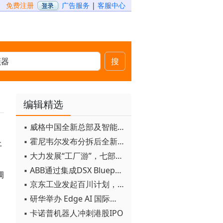
免费注册
广告服务
|
客服中心
搜
编辑精选
▪ 威格中国全新总部及智能工厂启用
▪ 霍尼韦尔发布分拆后全新品牌：霍尼韦尔科技与霍尼韦尔航空航天
上
▪ 大力发展“工厂游”，七部门联合发文！
▪ ABB通过集成DSX Blueprint AI基础设施，扩大与英伟达的合作
调
▪ 京东工业发起百川计划， 构建工业大模型新生态
▪ 研华举办 Edge AI 国际论坛
▪ 卡诺普机器人冲刺港股IPO