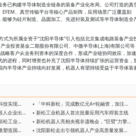
业务已构建半导体制造全链条的装备产业化布局。公司打造的真
EFEM、真空传输平台等核心产品矩阵，应用场景广泛覆盖刻
，能够为硅片制造、晶圆加工、先进封装及测试等半导体制造全
股方式为所属全资子“沈阳半导体”引入包括北京集成电路装备产业
路产业投资基金二期股份有限公司、中微半导体(上海)有限公司等
与战略客户从业务到资本的深度合作，形成产业链协同效应，加
代的进程，同时增资也补充了沈阳半导体持续扩张的运营资金，
国内半导体产业持续向好发展，机器人有望持续受益于半导体装
▪ 行业新突破！新松携手重庆焱海科技实现电力铁塔塔脚等级焊缝智能焊接
▪ 「中科新松」完成数亿元A+轮融资，加注工业具身智能赛道
▪ TÜV南德携手新松，助力东北机器人企业出海合规破局
▪ 新松工业机器人首次批量应用汽车焊装主线
▪ 中国机器人历史性突破！近百台新松工业机器人在吉利汽车焊装主线大规模应用
▪ 新松机器人亮相央视非遗晚会，“巨臂”力擎千年苗鼓惊艳全国
▪ 新松机器人出海：以全球领先标准塑造国际竞争力
▪ 沈阳新松走出引领机器人产业高质量发展新路径