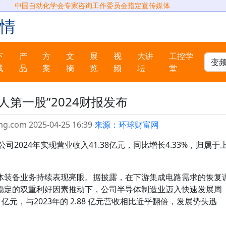
中国自动化学会专家咨询工作委员会指定宣传媒体
情
下
产
方
文
展
视
大讲
工控学
载
品
案
摘
览
频
坛
堂
人第一股”2024财报发布
ng.com 2025-04-25 16:39
来源：环球财富网
司2024年实现营业收入41.38亿元，同比增长4.33%，归属于
体装备业务持续表现亮眼。据披露，在下游集成电路需求的恢复
稳定的双重利好因素推动下，公司半导体制造业迈入快速发展周
4 亿元，与2023年的 2.88 亿元营收相比近乎翻倍，发展势头迅