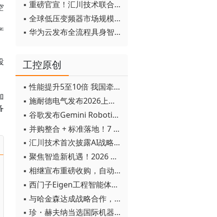
▪ 重磅官宣！汇川技术联合发起 D12 联盟，开创产教融合新范式
空
▪ 全球低压变频器市场规模2030年将超170亿美元
产
▪ 华为云发布全流程具身智能开发平台CloudRobo
投
工控原创
速
▪ 性能提升5至10倍 我国牵头制定的WiTSnet工业以太网国际标准正式发布
加
▪ 施耐德电气发布2026上半年可持续发展成绩单 "Impact 2030"路线图开局稳健
备
▪ 谷歌发布Gemini Robotics 2模型 实现人形机器人全身智能控制突破
▪ 并购整合 + 标准落地！7 月工业自动化产业动态速递
▪ 汇川技术首次披露AI战略进展：从两个方面推动“AI业务化”落地
▪ 聚焦智造新机遇！2026 青岛数字化及智能制造技术论坛圆满落幕
▪ 相继宣布重磅收购，自动化巨头新一轮并购潮剑指何方？
▪ 西门子Eigen工程智能体落地中国，工业AI跨越物理世界“确定性”拐点
▪ 与哈金森达成战略合作，乐聚机器人何以持续获得工业巨头青睐？
▪ 珍・赫夫纳当选国际机器人联合会新任主席