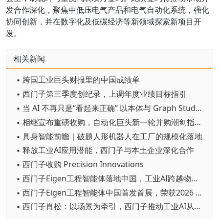
发合作深化，聚焦中低压电气产品和电气自动化系统，强化
协同创新，并在数字化及低碳经济等新领域探索新项目开
发。
相关新闻
▪ 跨国工业巨头财报里的中国成绩单
▪ 西门子第三季度创纪录，上调年度业绩目标指引
▪ 当 AI 不再只是“看起来正确” 以本体与 Graph Studio 筑牢可信底座，推动制造业 AI 从试验走向规模化
▪ 相继宣布重磅收购，自动化巨头新一轮并购潮剑指何方？
▪ 具身智能前瞻｜破题人形机器人在工厂的规模化落地
▪ 释放工业AI应用潜能，西门子与本土企业深化合作
▪ 西门子收购 Precision Innovations
▪ 西门子Eigen工程智能体落地中国，工业AI跨越物理世界“确定性”拐点
▪ 西门子Eigen工程智能体中国首发首展，荣获2026 WAIC SAIL之星奖
▪ 西门子肖松：以场景为牵引，西门子推动工业AI从单点实效迈向生产力跃迁