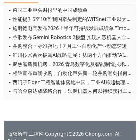
▪ 跨国工业巨头财报里的中国成绩单
▪ 性能提升5至10倍 我国牵头制定的WiTSnet工业以太网国际标准正式发布
▪ 施耐德电气发布2026上半年可持续发展成绩单 "Impact 2030"路线图开局稳健
▪ 谷歌发布Gemini Robotics 2模型 实现人形机器人全身智能控制突破
▪ 并购整合 + 标准落地！7 月工业自动化产业动态速递
▪ 汇川技术首次披露AI战略进展：从两个方面推动“AI业务化”落地
▪ 聚焦智造新机遇！2026 青岛数字化及智能制造技术论坛圆满落幕
▪ 相继宣布重磅收购，自动化巨头新一轮并购潮剑指何方？
▪ 西门子Eigen工程智能体落地中国，工业AI跨越物理世界“确定性”拐点
▪ 与哈金森达成战略合作，乐聚机器人何以持续获得工业巨头青睐？
版权所有 工控网 Copyright©2026 Gkong.com, All