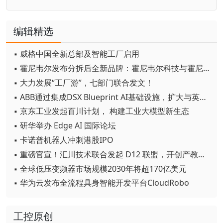
编辑精选
▪ 威格中国全新总部及智能工厂启用
▪ 霍尼韦尔发布分拆后全新品牌：霍尼韦尔科技与霍尼韦尔航空航天
▪ 大力发展“工厂游”，七部门联合发文！
▪ ABB通过集成DSX Blueprint AI基础设施，扩大与英伟达的合作
▪ 京东工业发起百川计划， 构建工业大模型新生态
▪ 研华举办 Edge AI 国际论坛
▪ 卡诺普机器人冲刺港股IPO
▪ 重磅官宣！汇川技术联合发起 D12 联盟，开创产教融合新范式
▪ 全球低压变频器市场规模2030年将超170亿美元
▪ 华为云发布全流程具身智能开发平台CloudRobo
工控原创