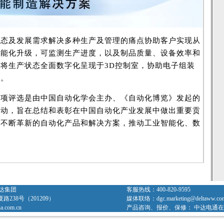
型态及发展需求解决多种生产及管理的痛点协助客户实现从
智能化升级，可监测生产进度，以及制品质量、设备效率和
将生产状态全面数字化呈现于3D控制室，协助电子组装
造。
奖项评选是由中国自动化学会主办、《自动化博览》发起的
活动，旨在总结和表彰在中国自动化产业发展中做出重要贡
示不断革新的自动化产品和解决方案，推动工业智能化、数
达集团
客服热线：400-820-9595
38号（201209）
媒体联络：dgc.marketing@deltaww.co
na.com.cn
产品咨询、报价、保修：
中达电通在