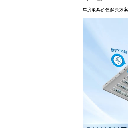
年度最具价值解决方