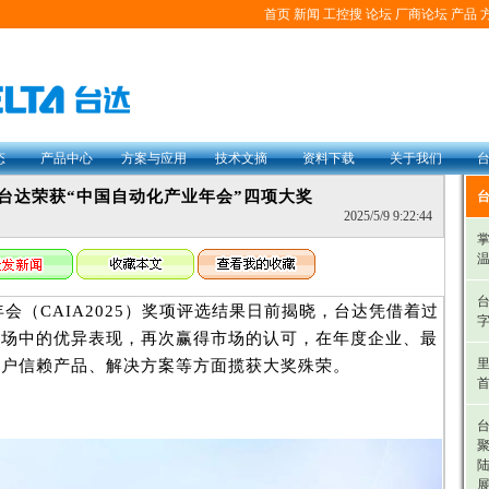
首页
新闻
工控搜
论坛
厂商论坛
产品
态
产品中心
方案与应用
技术文摘
资料下载
关于我们
 台达荣获“中国自动化产业年会”四项大奖
2025/5/9 9:22:44
掌
温
年会（CAIA2025）奖项评选结果日前揭晓，台达凭借着过
市场中的优异表现，再次赢得市场的认可，在年度企业、最
里
用户信赖产品、解决方案等方面揽获大奖殊荣。
首
台
陆