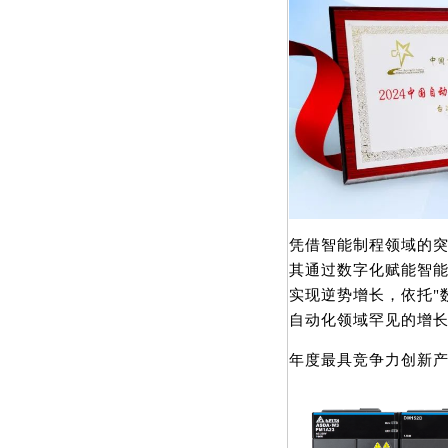
凭借智能制程领域的
其通过数字化赋能智能
实现逆势增长，依托"
自动化领域罕见的增
年度最具竞争力创新