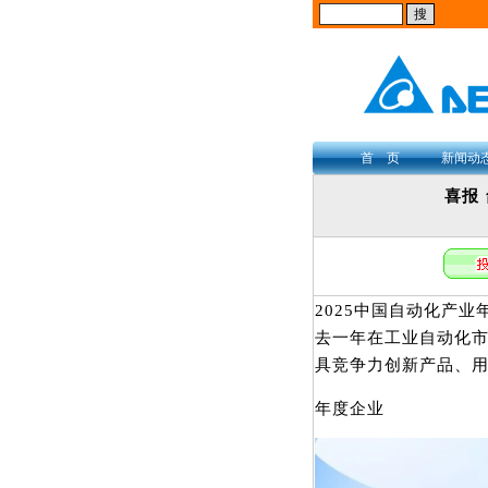
首 页
新闻动
喜报
2025中国自动化产业
去一年在工业自动化
具竞争力创新产品、
年度企业